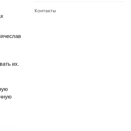
Контакты
ах
Вячеслав
вать их.
ную
ичную