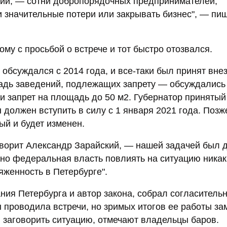
кий, — сотни добропорядочных предпринимателей,
значительные потери или закрывать бизнес", — пи
му с просьбой о встрече и тот быстро отозвался.
обсуждался с 2014 года, и все-таки был принят внез
щадь заведений, подлежащих запрету — обсуждались
ли запрет на площадь до 50 м2. Губернатор принятый
н должен вступить в силу с 1 января 2021 года. Позж
ый и будет изменен.
ворит Александр Зарайский, — нашей задачей был 
но федеральная власть повлиять на ситуацию никак
яженность в Петербурге".
ния Петербурга и автор закона, собрал согласитель
 проводила встречи, но зримых итогов ее работы за
 заговорить ситуацию, отмечают владельцы баров.