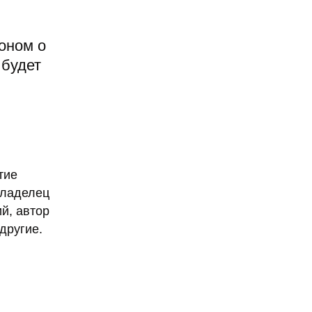
оном о
 будет
тие
владелец
ий, автор
другие.