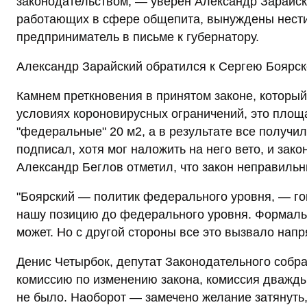
законодательством, — уверен Александр Зарайс
работающих в сфере общепита, вынуждены нести 
предприниматель в письме к губернатору.
Александр Зарайский обратился к Сергею Боярско
Камнем преткновения в принятом законе, который 
условиях короновирусных ограничений, это пло
"федеральные" 20 м2, а в результате все получи
подписал, хотя мог наложить на него вето, и зако
Александр Беглов отметил, что закон неправильн
"Боярский — политик федерального уровня, — го
нашу позицию до федерального уровня. Формаль
может. Но с другой стороны все это вызвало напр
Денис Четырбок, депутат Законодательного собра
комиссию по изменению закона, комиссия дважды
не было. Наоборот — замечено желание затянуть,