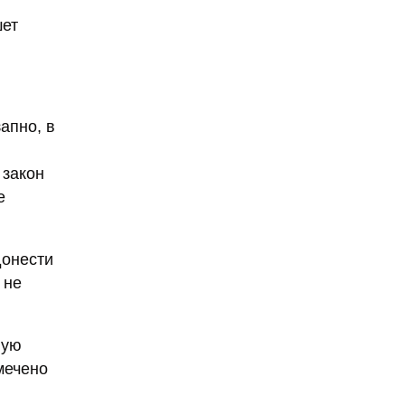
шет
апно, в
 закон
е
донести
 не
ную
мечено