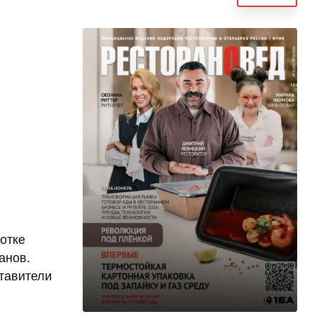
отке
анов.
тавители