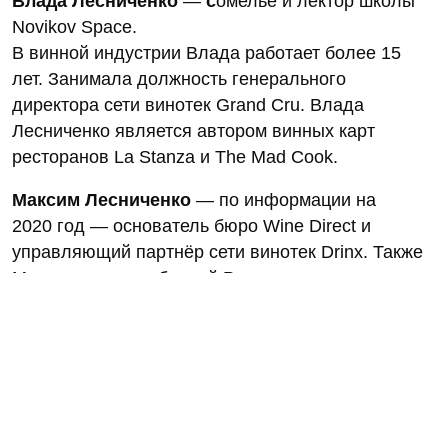
Влада Лесниченко
—
с
омелье и лектор школы
Novikov Space.
В винной индустрии Влада работает более 15
лет. Занимала должность генерального
директора сети винотек Grand Cru. Влада
Лесниченко является автором винных карт
ресторанов La Stanza и The Mad Cook.
Максим Лесниченко
— по информации на
2020 год — основатель бюро Wine Direct и
управляющий партнёр сети винотек Drinx. Также
Максим — член сборной России по слепому
дегустированию.