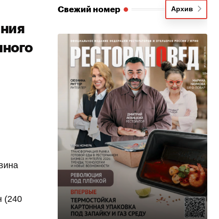
Свежий номер
Архив
ания
нного
 вина
 (240