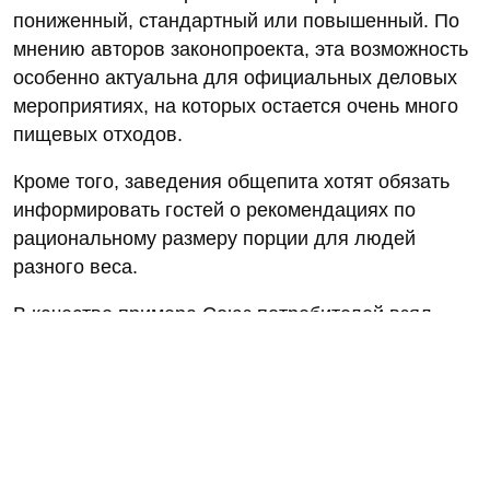
пониженный, стандартный или повышенный. По
мнению авторов законопроекта, эта возможность
особенно актуальна для официальных деловых
мероприятиях, на которых остается очень много
пищевых отходов.
Кроме того, заведения общепита хотят обязать
информировать гостей о рекомендациях по
рациональному размеру порции для людей
разного веса.
В качестве примера Союз потребителей взял
закон о борьбе с пищевыми отходами, принятый
в Китае в апреле 2021 г. Тридцать две статьи
этого закона вводят ряд необычных ограничений
и штрафов, касающихся продуктового ритейла и
ресторанного бизнеса. Так, например,
видеоблогерам запрещается переедать на