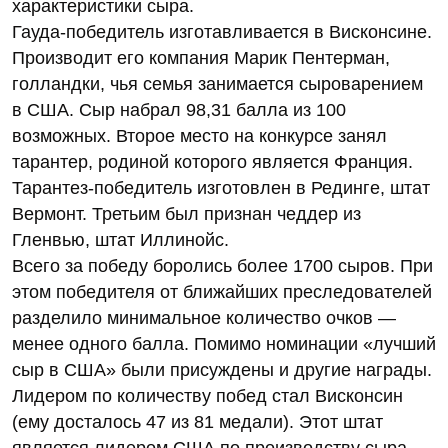
характеристики сыра.
Гауда-победитель изготавливается в Висконсине.
Производит его компания Марик Пентерман,
голландки, чья семья занимается сыроварением
в США. Сыр набрал 98,31 балла из 100
возможных. Второе место на конкурсе занял
тарантеp, родиной которого является Франция.
Тарантез-победитель изготовлен в Рединге, штат
Вермонт. Третьим был признан чеддер из
Гленвью, штат Иллинойс.
Всего за победу боролись более 1700 сыров. При
этом победителя от ближайших преследователей
разделило минимальное количество очков —
менее одного балла. Помимо номинации «лучший
сыр в США» были присуждены и другие награды.
Лидером по количеству побед стал Висконсин
(ему досталось 47 из 81 медали). Этот штат
является лидером США по производству сыра,