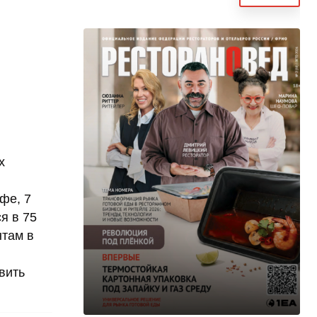
х
фе, 7
я в 75
нтам в
вить