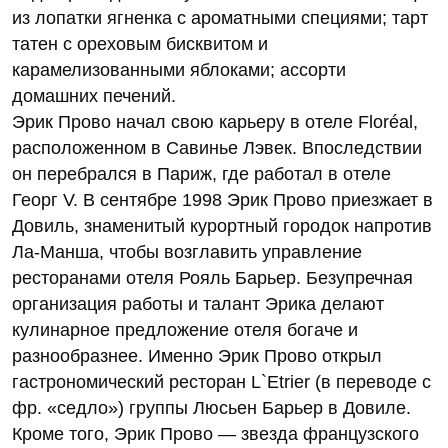
из лопатки ягненка с ароматными специями; тарт
татен с ореховым бисквитом и
карамелизованными яблоками; ассорти
домашних печений.
Эрик Прово начал свою карьеру в отеле Floréal,
расположенном в Савинье Лэвек. Впоследствии
он перебрался в Париж, где работал в отеле
Георг V. В сентябре 1998 Эрик Прово приезжает в
Довиль, знаменитый курортный городок напротив
Ла-Манша, чтобы возглавить управление
ресторанами отеля Рояль Барьер. Безупречная
организация работы и талант Эрика делают
кулинарное предложение отеля богаче и
разнообразнее. Именно Эрик Прово открыл
гастрономический ресторан L`Etrier (в переводе с
фр. «седло») группы Люсьен Барьер в Довиле.
Кроме того, Эрик Прово — звезда французского