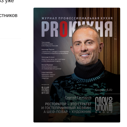
63 уже
стников