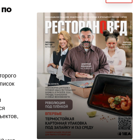
 по
торого
список
м
ся
ъектов,