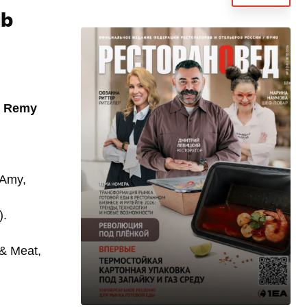
ub
ь
Remy
 Amy,
).
& Meat,