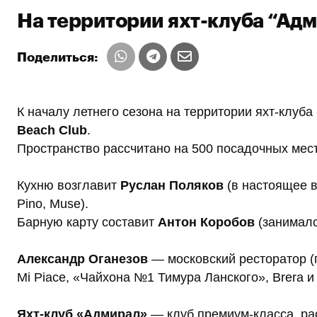
На территории яхт-клуба “Адм
Поделиться:
К началу летнего сезона на территории яхт-клуб
Beach Club
.
Пространство рассчитано на 500 посадочных мест
Кухню возглавит
Руслан Поляков
(в настоящее 
Pino, Muse).
Барную карту составит
Антон Коробов
(занималс
Александр Оганезов
— московский ресторатор (пр
Mi Piace, «Чайхона №1 Тимура Ланского», Brera и
Яхт-клуб «Адмирал»
— клуб премиум-класса, ра