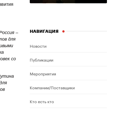
звития
НАВИГАЦИЯ
Россия –
тов для
Новости
ливыми
жа
Публикации
овек со
Мероприятия
Путина
для
Компании/Поставщики
ов
Кто есть кто