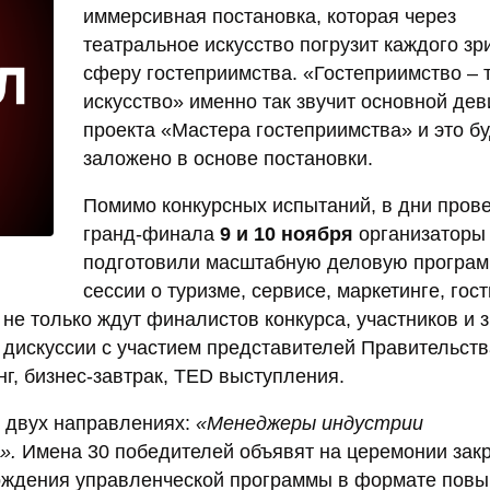
иммерсивная постановка, которая через
театральное искусство погрузит каждого зр
сферу гостеприимства. «Гостеприимство – 
искусство» именно так звучит основной дев
проекта «Мастера гостеприимства» и это бу
заложено в основе постановки.
Помимо конкурсных испытаний, в дни пров
гранд-финала
9 и 10 ноября
организаторы
подготовили масштабную деловую програм
сессии о туризме, сервисе, маркетинге, гос
не только ждут финалистов конкурса, участников и з
 дискуссии с участием представителей Правительств
г, бизнес-завтрак, TED выступления.
 двух направлениях:
«Менеджеры индустрии
».
Имена 30 победителей объявят на церемонии зак
ождения управленческой программы в формате пов