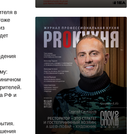
ителя в
тоже
из
дет
едения
му:
тиничном
рителей.
а РФ и
рытия.
ышения