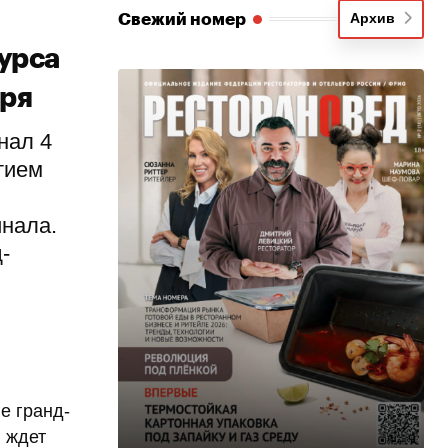
Свежий номер
Архив
урса
бря
нал 4
тием
инала.
-
е гранд-
 ждет