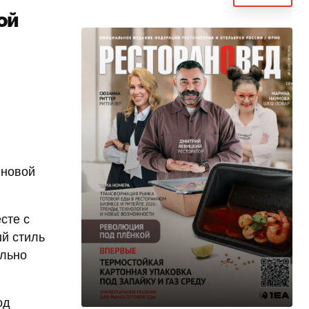
ой
 новой
сте с
й стиль
ально
од