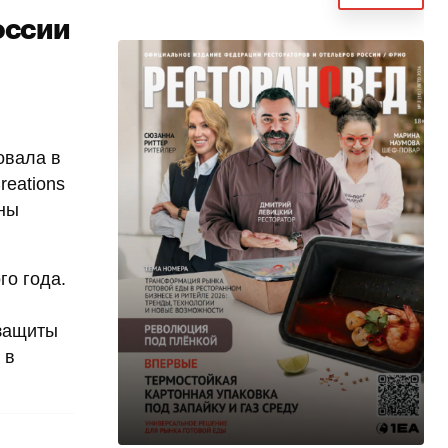
оссии
овала в
reations
аны
го года.
 защиты
 в