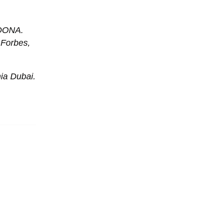
LOONA.
Forbes,
a Dubai.