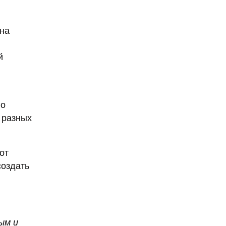
Она
й
го
 разных
от
создать
ым и