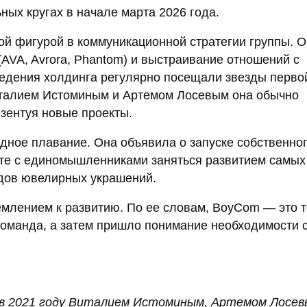
ых кругах в начале марта 2026 года.
ой фигурой в коммуникационной стратегии группы. 
AVA, Avrora, Phantom) и выстраивание отношений с
ведения холдинга регулярно посещали звезды перво
италием Истоминым и Артемом Лосевым она обычно
зентуя новые проекты.
одное плавание. Она объявила о запуске собственно
те с единомышленниками заняться развитием самых
ндов ювелирных украшений.
млением к развитию. По ее словам, BoyCom — это т
команда, а затем пришло понимание необходимости 
 в 2021 году Виталием Истоминым, Артемом Лосев