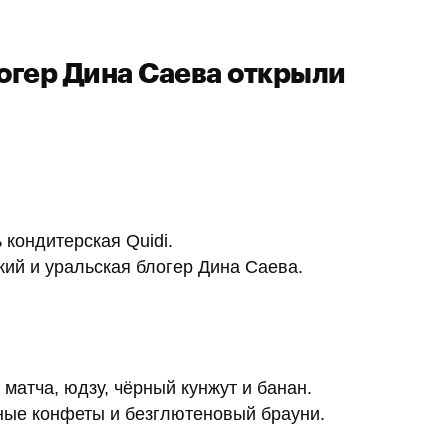
огер Дина Саева открыли
 кондитерская Quidi.
кий и уральская блогер Дина Саева.
атча, юдзу, чёрный кунжут и банан.
ные конфеты и безглютеновый брауни.