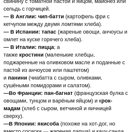
свинину с томатной пастой и яйцом, майонез или
сельдь с горчицей.
— В Англии: чип-батти
(картофель фри с
кетчупом между двумя ломтями хлеба).
— В Испании: тапас
(жареные овощи, анчоусы и
омлет на куске горячего хлеба).
— В Италии: пицца
; а
также
кростини
(маленькие хлебцы,
поджаренные на оливковом масле и поданные с
пастой из анчоусов или паштетом)
и
панини
(чиабатта с сыром, оливками,
сушёными помидорами и салатом).
—Во Франции: пан-багнат
(французская булка с
овощами, тунцом и варёным яйцом) и к
рок-
мадам
(хлеб с сыром, ветчиной и яичницей
сверху).
—В Японии: якисоба
(похоже на хот-дог, но
вместо сосиски — жареная лапша) и кацу-санда