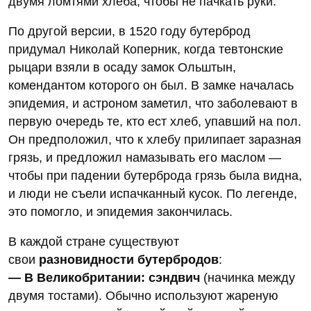
двумя ломтями хлеба, чтобы не пачкать руки.
По другой версии, в 1520 году бутерброд
придумал Николай Коперник, когда тевтонские
рыцари взяли в осаду замок Ольштын,
комендантом которого он был. В замке началась
эпидемия, и астроном заметил, что заболевают в
первую очередь те, кто ест хлеб, упавший на пол.
Он предположил, что к хлебу прилипает заразная
грязь, и предложил намазывать его маслом —
чтобы при падении бутерброда грязь была видна,
и люди не съели испачканный кусок. По легенде,
это помогло, и эпидемия закончилась.
В каждой стране существуют
свои
разновидности бутербродов
:
— В Великобритании: сэндвич
(начинка между
двумя тостами). Обычно используют жареную