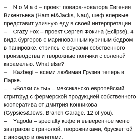
– N o M a d – проект повара-новатора Евгения
Викентьева (Hamlet&Jacks, Nau), шеф впервые
представит уличную еду в своей интерпретации.
– Crazy Fox – проект Сергея Фокина (Eclipse), 4
вида бургеров с маринованным куриным бедром
в панировке, стрипсы с соусами собственного
производства и творожные пончики с соленой
карамелью. What else?
– Kazbegi – всеми любимая Грузия теперь в
Парке.
– «Волки сыты» – мексиканско-европейский
стритфуд с фермерской продукцией собственного
кооператива от Дмитрия Конникова
(Gypsies&Jews, Branch Garage, 12 of you).
– Yagoda – specialty кофе и выверенное меню
завтраков с гранолой, творожниками, брускеттой
с авокадо и омлетами.