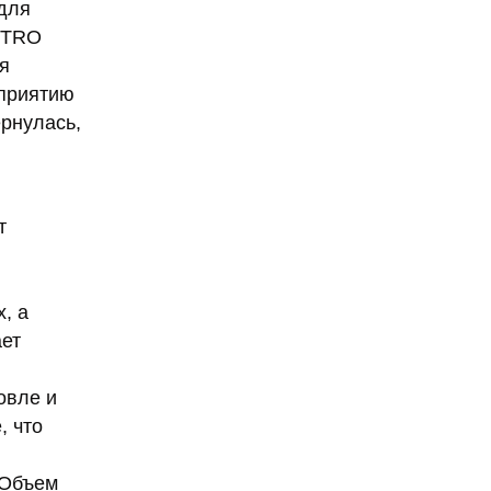
для
METRO
я
оприятию
ернулась,
т
, а
ает
овле и
, что
 Объем