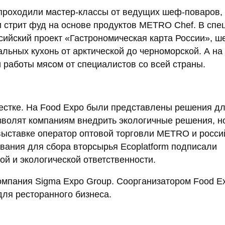
проходили мастер-классы от ведущих шеф-поваров,
 стрит фуд на основе продуктов METRO Chef. В спе
ийский проект «Гастрономическая карта России», ш
льных кухонь от арктической до черноморской. А на
и работы мясом от специалистов со всей страны.
естке. На Food Expo были представлены решения д
озволят компаниям внедрить экологичные решения, но
выставке оператор оптовой торговли METRO и росси
вания для сбора вторсырья Ecoplatform подписали
ой и экологической ответственности.
омпания Sigma Expo Group. Соорганизатором Food E
для ресторанного бизнеса.