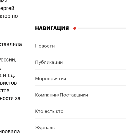
ами.
Сергей
ктор по
НАВИГАЦИЯ
Новости
ставляла
оссии,
Публикации
,
и т.д.
Мероприятия
авистов
стов
Компании/Поставщики
ности за
Кто есть кто
Журналы
сировала