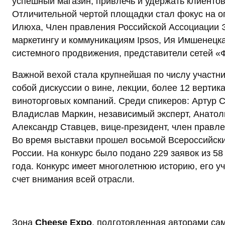
успешный магазин, привлечь и удержать клиентов,
Отличительной чертой площадки стал фокус на о
Илюха, Член правления Российской Ассоциации Э
маркетингу и коммуникациям Ipsos, Ия Имшенецка
системного продвижения, представители сетей «
Важной вехой стала крупнейшая по числу участн
собой дискуссии о вине, лекции, более 12 вертик
виноторговых компаний. Среди спикеров: Артур С
Владислав Маркин, независимый эксперт, Анатол
Александр Ставцев, вице-президент, член правле
Во время выставки прошел восьмой Всероссийски
России. На конкурс было подано 229 заявок из 58
года. Конкурс имеет многолетнюю историю, его 
счет внимания всей отрасли.
Зона
Cheese Expo
, подготовленная авторами са