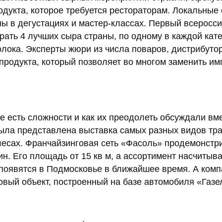
одукта, которое требуется рестораторам. Локальные
ы в дегустациях и мастер-классах. Первый всеросс
ть 4 лучших сыра страны, по одному в каждой кат
лока. Эксперты жюри из числа поваров, дистрибуто
 продукта, который позволяет во многом заменить и
е есть сложности и как их преодолеть обсуждали вм
была представлена выставка самых разных видов тра
лесах. Франчайзинговая сеть «Фасоль» продемонстр
. Его площадь от 15 кв м, а ассортимент насчитыв
оявятся в Подмосковье в ближайшее время. А комп
ый объект, построенный на базе автомобиля «Газе