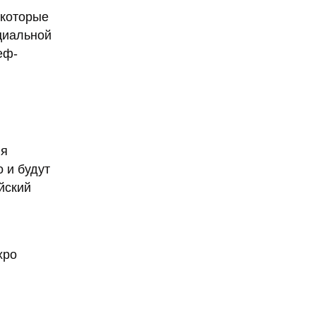
 которые
циальной
еф-
ля
 и будут
йский
xpo