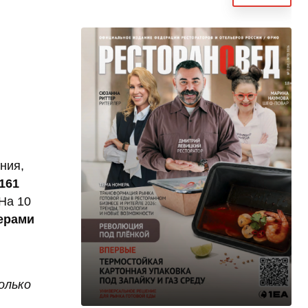
ния,
161
 На 10
ерами
олько