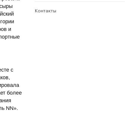
 сыры
Контакты
ийский
егории
ров и
мпортные
есте с
ков,
ировала
ает более
ания
ль NN».