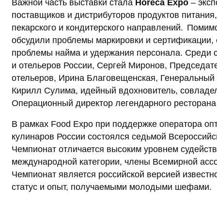
Важной часть выставки стала
Horeca Expo
– эксп
поставщиков и дистрибуторов продуктов питания,
пекарского и кондитерского направлений. Помимо
обсудили проблемы маркировки и сертификации, 
проблемы найма и удержания персонала. Среди с
и отельеров России, Сергей Миронов, Председат
отельеров, Ирина Благовещенская, Генеральный 
Кирилл Сулима, идейный вдохновитель, совладел
Операционный директор легендарного ресторана 
В рамках Food Expo при поддержке оператора о
кулинаров России состоялся седьмой Всероссий
Чемпионат отличается высоким уровнем судейств
международной категории, члены Всемирной асс
Чемпионат является российской версией известно
статус и опыт, получаемыми молодыми шефами.