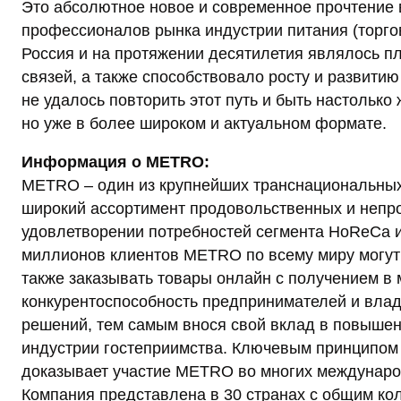
Это абсолютное новое и современное прочтение
профессионалов рынка индустрии питания (торг
Россия и на протяжении десятилетия являлось п
связей, а также способствовало росту и развити
не удалось повторить этот путь и быть настолько
но уже в более широком и актуальном формате.
Информация о METRO:
METRO – один из крупнейших транснациональных
широкий ассортимент продовольственных и непр
удовлетворении потребностей сегмента HoReCa и
миллионов клиентов METRO по всему миру могут 
также заказывать товары онлайн с получением в
конкурентоспособность предпринимателей и вла
решений, тем самым внося свой вклад в повышен
индустрии гостеприимства. Ключевым принципом 
доказывает участие METRO во многих международн
Компания представлена в 30 странах с общим ко