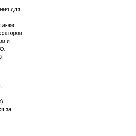
ения для
 также
ораторов
ов и
О,
а
e
.
).
ся за