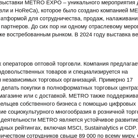
 выставки METRO EXPO – уникального мероприятия 
овли и HoReCa), которое было создано компанией 
латформой для сотрудничества, продаж, налаживани
ю партнеров. До сих пор ни одному отраслевому мер
 же востребованным рынком. В 2024 году выставка в
 операторов оптовой торговли. Компания предлагае
одовольственных товаров и специализируется на
 независимых торговых организаций. Примерно 17
делать покупки в полноформатных торговых центрах
 магазине или с доставкой. METRO также поддержив
дельцев собственного бизнеса с помощью цифровых
ие социокультурного многообразия в розничной торг
деятельности METRO является устойчивое развитие
ых рейтингах, включая MSCI, Sustainalytics и CDP.
личеством сотрудников свыше 89 000 по всему миру.