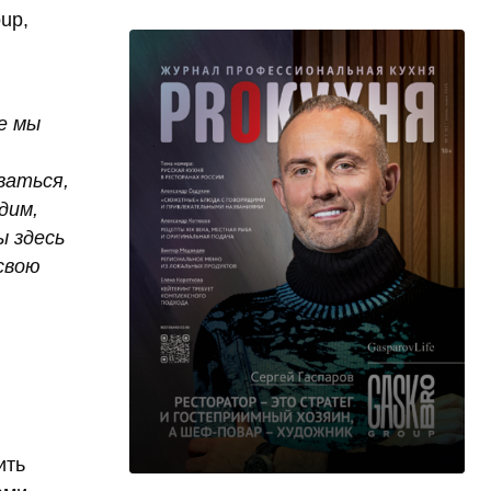
up,
е мы
ваться,
дим,
ы здесь
свою
ить