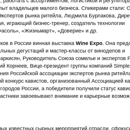
 работать с ассортиментом, логистикой и регулятор
пыт владельцев малого бизнеса. Спикерами стали: 
кспертов рынка ритейла, Людмила Бурлакова, Дире
я, играющий бизнес-тренер, создатель технологии
Фасоль», «Жизньмарт», «Доверие» и др.
иков в России винная выставка
Wine Expo
. Она пред
альных дегустаций и мастер-классы от виноделов и
аркисян, Руководитель Союза сомелье и экспертов Р
ий Корнеев, Вице-президент группы компаний Simple
ния Российской ассоциации экспертов рынка ритейла 
й конкурс кавистов, организованный Ассоциацией к
 городов России, а победители получили статус кави
участники завоевывают внимание и карьерные возмож
мых известных сырных мероприятий отрасли, сфоку