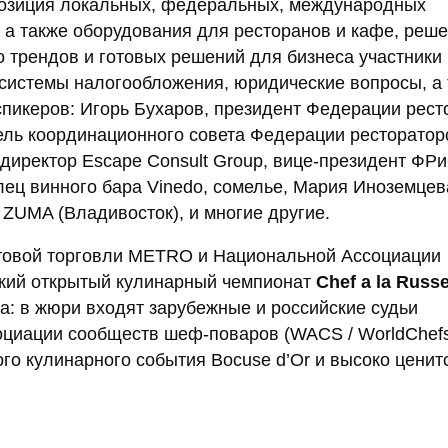
озиция локальных, федеральных, международных
 а также оборудования для ресторанов и кафе, реш
 трендов и готовых решений для бизнеса участники
системы налогообложения, юридические вопросы, а
пикеров: Игорь Бухаров, президент Федерации рест
ель координационного совета Федерации ресторатор
директор Escape Consult Group, вице-президент ФРи
ец винного бара Vinedo, сомелье, Мария Иноземцев
ZUMA (Владивосток), и многие другие.
птовой торговли METRO и Национальной Ассоциации
ский открытый кулинарный чемпионат
Chef a la Russ
а: в жюри входят зарубежные и российские судьи
оциации сообществ шеф-поваров (WACS / WorldChefs
го кулинарного события Bocuse d’Or и высоко ценит