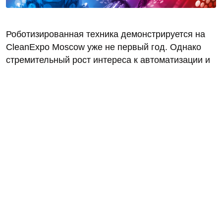
Роботизированная техника демонстрируется на
CleanExpo Moscow уже не первый год. Однако
стремительный рост интереса к автоматизации и
роботизации процессов стал основанием для
выделения этого направления в отдельный
раздел выставки. Такое решение позволит
посетителям быстрее находить инновационные
роботизированные решения и знакомиться с
передовым опытом внедрения робототехники на
различных объектах.
В дополнение к выставочной экспозиции будет
организована Робот-Арена, партнером которой
выступает компания «Клевер Роботикс». В
отличие от площадки прошлого года, в этом году