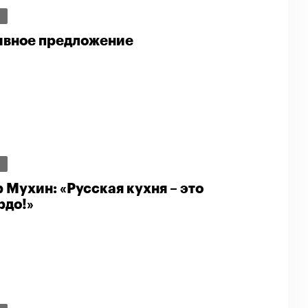
И
вное предложение
И
Мухин: «Русская кухня – это
рдо!»