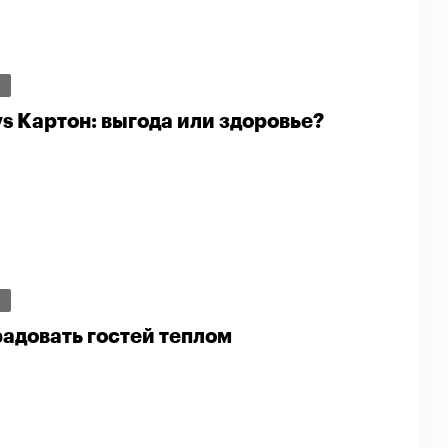
И
s Картон: выгода или здоровье?
И
радовать гостей теплом