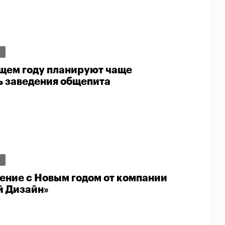
И
щем году планируют чаще
ь заведения общепита
И
ение с Новым годом от компании
й Дизайн»