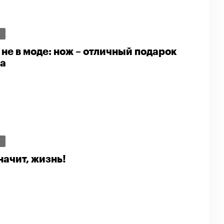
И
не в моде: нож – отличный подарок
ра
И
начит, жизнь!