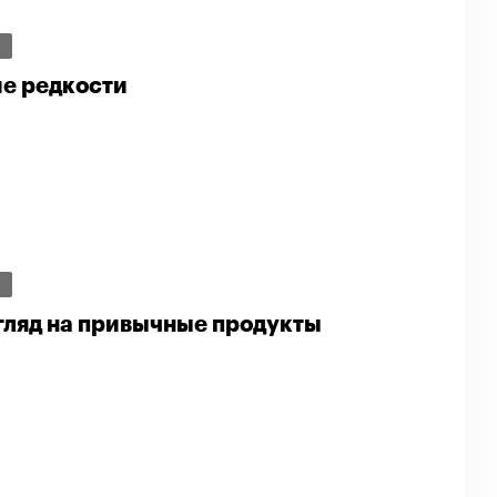
И
е редкости
И
гляд на привычные продукты