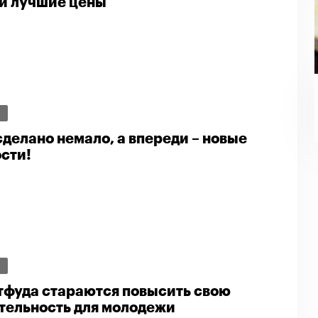
 и лучшие цены
И
 сделано немало, а впереди – новые
сти!
И
тфуда стараются повысить свою
тельность для молодежи