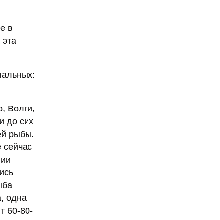
е в
 эта
нальных:
, Волги,
и до сих
ей рыбы.
е сейчас
нии
ись
ыба
, одна
т 60-80-