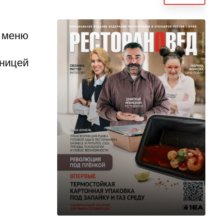
е меню
зницей