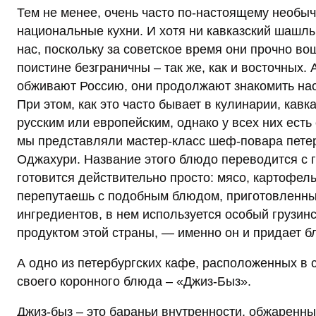
Тем не менее, очень часто по-настоящему необы
национальные кухни. И хотя ни кавказский шашлы
нас, поскольку за советское время они прочно в
поистине безграничны – так же, как и восточных.
обживают Россию, они продолжают знакомить нас с
При этом, как это часто бывает в кулинарии, кав
русским или европейским, однако у всех них ест
мы представляли мастер-класс шеф-повара петер
Оджахури. Название этого блюдо переводится с г
готовится действительно просто: мясо, картофель
перепутаешь с подобным блюдом, приготовленны
ингредиентов, в нем используется особый грузи
продуктом этой страны, — именно он и придает б
А одно из петербургских кафе, расположенных в 
своего коронного блюда – «Джиз-Быз».
Джиз-быз – это бараньи внутренности, обжаренны