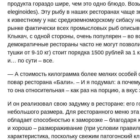
продукта гораздо шире, чем это одно блюдо. Возьм
eleginoides). Эту рыбу в наших ресторанах чаще 
к известному у нас средиземноморскому сибасу н
рынке фактически всех промысловых рыб описыва
Клыкач, с одной стороны, очень популярен – во в
демократичные рестораны часто не могут позволи
тушки от 9-10 кг) стоит порядка 1500 рублей за 1 
и… по сути – все.
— А стоимость килограмма более мелких особей 
повар ресторана «Бали». – И я подумал: а почем
то она относительная – как раз на порцию, а вку
И он реализовал свою задумку в ресторане: его г
небольшого размера. Для ресторанного меню эта 
обладает способностью к заморозке – благодаря 
и хорошо – размораживание (при условии правиль
характеристика, поскольку свежим патогонский к