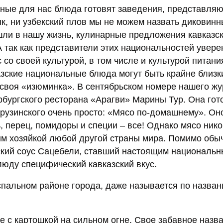
чные для нас блюда готовят заведения, представля
к, ни узбекский плов мы не можем назвать диковин
ошли в нашу жизнь, кулинарные предложения кавказск
 А так как представители этих национальностей увере
о своей культурой, в том числе и культурой питани
казские национальные блюда могут быть крайне близк
ь своя «изюминка». В сентябрьском номере нашего ж
бургского ресторана «Арагви» Марины Тур. Она гот
рузинского очень просто: «Мясо по-домашнему». Он
, перец, помидоры и специи – все! Однако мясо нико
м хозяйкой любой другой страны мира. Помимо обы
нский соус Сацебели, ставший настоящим националь
люду специфический кавказский вкус.
спальном районе города, даже называется по назва
е с картошкой на сильном огне. Свое забавное назва