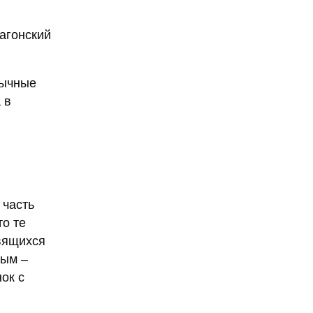
агонский
бычные
 в
 часть
то те
овящихся
ным –
ок с