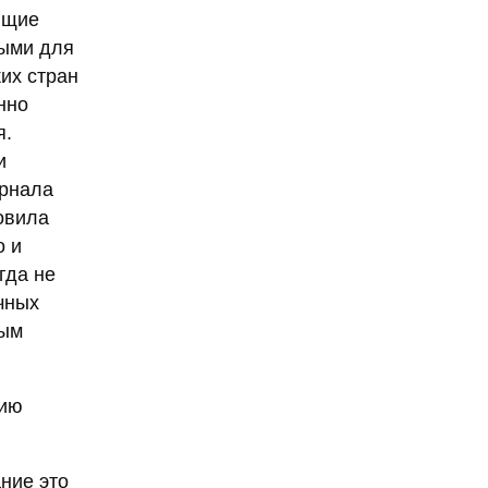
ющие
ными для
их стран
нно
я.
и
урнала
овила
о и
гда не
чных
ным
нию
ние это