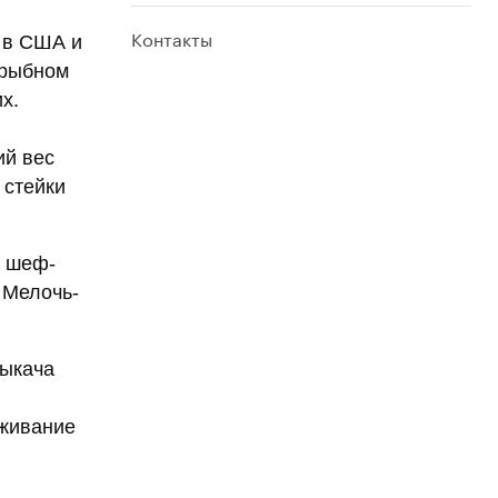
Контакты
я в США и
 рыбном
х.
ий вес
 стейки
, шеф-
 Мелочь-
лыкача
аживание