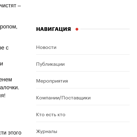
чистят –
кропом,
НАВИГАЦИЯ
Новости
ре с
Публикации
 и
Мероприятия
венем
палочки.
я!
Компании/Поставщики
Кто есть кто
Журналы
ти этого