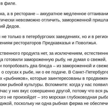
 в филе.
а, а в ресторане – аккуратное медленное оттаивани
ктически невозможно отличить, замороженной пришла
ий Дедов.
е только в петербургских заведениях, но и в регио
шениям рестораторов Предкавказья и Поволжья.
твенного продукта нет, за исключением, естественно
да готовили замороженную рыбу, не думая о свежей, 
ли попробовать два блюда – из замороженной и свеж
о соусах к рыбе, ни о ее подаче. В Санкт-Петербург
ых «рыбников», которые заинтересованы в продвиже
ки рыбной культуры. Вспомните: когда у нас появил
час у них вкус совершенно другой, потому что вся р
го не произойдет – это морская глубоководная рыба
 дикой, поскольку ни одна рыбная ферма не обеспечи