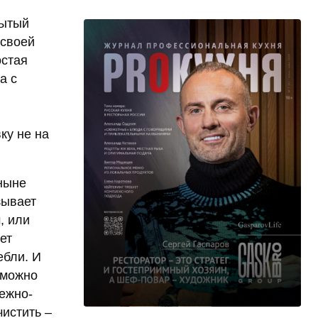
рытый
 своей
остая
а с
ку не на
ныне
зывает
, или
ет
ебли. И
 можно
нежно-
чистить –