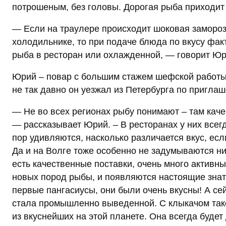
потрошеным, без головы. Дорогая рыба приходит
— Если на траулере происходит шоковая заморозк
холодильнике, то при подаче блюда по вкусу фа
рыба в ресторан или охлажденной, — говорит Юр
Юрий – повар с большим стажем шефской работы н
не так давно он уезжал из Петербурга по пригла
— Не во всех регионах рыбу понимают – там качес
— рассказывает Юрий. – В ресторанах у них всег
пор удивляются, насколько различается вкус, ес
Да и на Волге тоже особенно не задумываются ни 
есть качественные поставки, очень много активн
новых пород рыбы, и появляются настоящие знато
первые пангасиусы, они были очень вкусны! А сей
стала промышленно выведенной. С клыкачом тако
из вкуснейших на этой планете. Она всегда будет