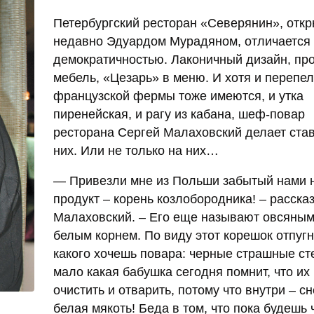
Петербургский ресторан «Северянин», отк
недавно Эдуардом Мурадяном, отличается
демократичностью. Лаконичный дизайн, пр
мебель, «Цезарь» в меню. И хотя и перепел
французской фермы тоже имеются, и утка
пиренейская, и рагу из кабана, шеф-повар
ресторана Сергей Малаховский делает став
них. Или не только на них…
— Привезли мне из Польши забытый нами 
продукт – корень козлобородника! – расска
Малаховский. – Его еще называют овсяным
белым корнем. По виду этот корешок отпугн
какого хочешь повара: черные страшные ст
мало какая бабушка сегодня помнит, что их
очистить и отварить, потому что внутри – с
белая мякоть! Беда в том, что пока будешь 