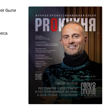
ния были
неса