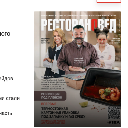
ного
ейдов
ми стали
часть