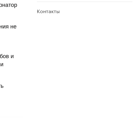
рнатор
Контакты
ния не
бов и
ри
ть