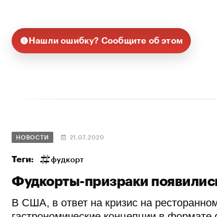
Нашли ошибку? Сообщите об этом
НОВОСТИ
21.07.2020
Теги:
фудкорт
Фудкорты-призраки появилис
В США, в ответ на кризис на ресторанно
гастрономические концепции в формате gh