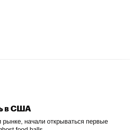
ь в США
м рынке, начали открываться первые
ost food halls.