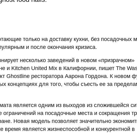
тающие только на доставку кухни, без посадочных м
пулярным и после окончания кризиса.
онирует несколько заведений в новом «призрачном»
оне и Kitchen United Mix в Калифорнии, пишет The Was
ект Ghostline ресторатора Аарона Гордона. К новом 
ых концепциях для того, чтобы съесть ее за предел
рмата является одним из выходов из сложившейся си
не ограничений на посадочные места и сокращения т
ране. Новая модель позволяет значительно экономит
же время является жизнеспособной и конкурентной в