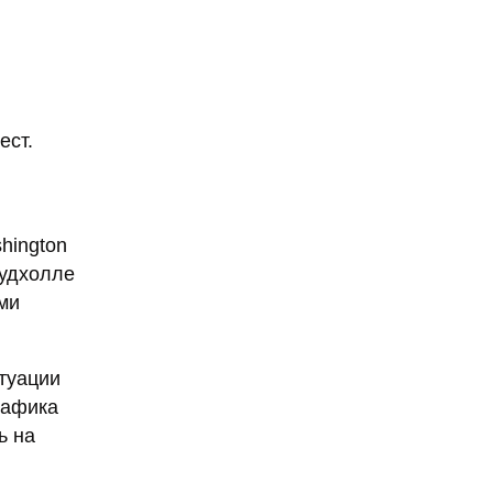
ест.
hington
фудхолле
ами
туации
рафика
ь на