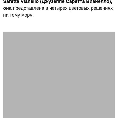
Saretta Vianello (Джузеппе Саретта Вианелло),
она
представлена в четырех цветовых решениях
на тему моря.