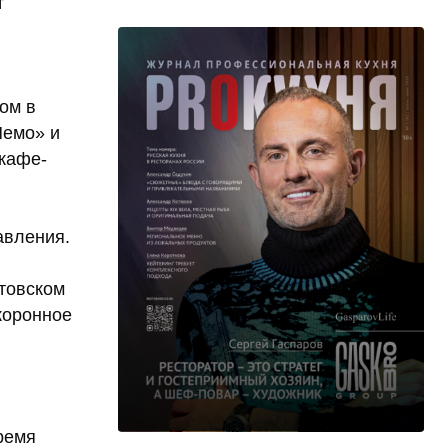
т
ом в
Немо» и
 кафе-
авления.
стовском
коронное
ремя