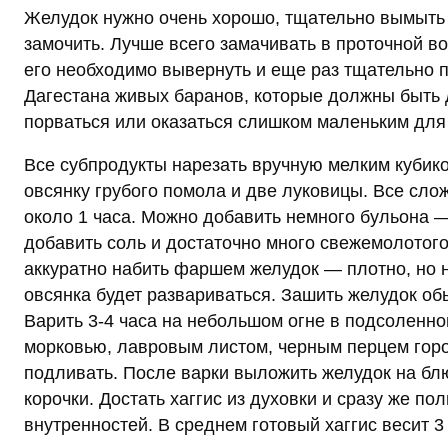
Желудок нужно очень хорошо, тщательно вымыть с
замочить. Лучше всего замачивать в проточной в
его необходимо вывернуть и еще раз тщательно 
Дагестана живых баранов, которые должны быть 
порваться или оказаться слишком маленьким для
Все субпродукты нарезать вручную мелким кубик
овсянку грубого помола и две луковицы. Все сло
около 1 часа. Можно добавить немного бульона —
добавить соль и достаточно много свежемолотого 
аккуратно набить фаршем желудок — плотно, но н
овсянка будет развариваться. Зашить желудок обы
Варить 3-4 часа на небольшом огне в подсоленн
морковью, лавровым листом, черным перцем горо
подливать. После варки выложить желудок на блю
корочки. Достать хаггис из духовки и сразу же по
внутренностей. В среднем готовый хаггис весит 3