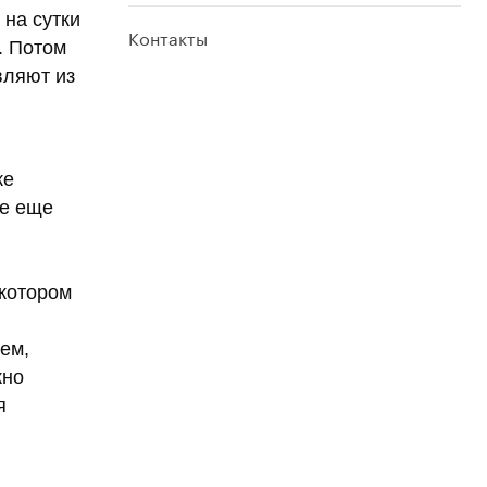
 на сутки
Контакты
. Потом
вляют из
же
ле еще
 котором
ем,
жно
я