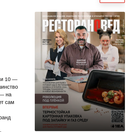
 и 10 —
шинство
 — на
ет сам
Гранд