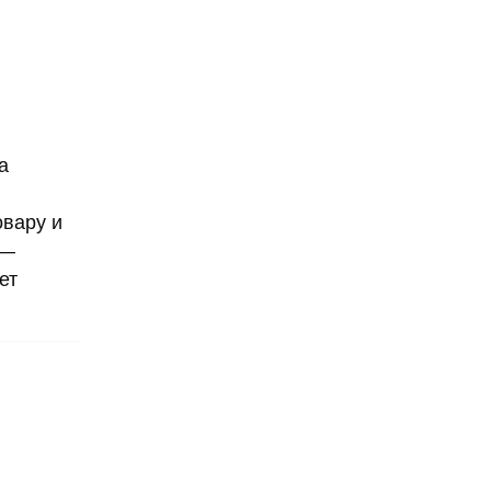
а
овару и
 —
ет