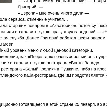
— Старт получил очень хороший! — говори
Григорий. —
«Европа» мне очень много дала —
кола сервиса, отменные учителя…
чала старшим поваром в «Акваторию», потом су-шеф
гласили возглавить кухню сразу двух заведений — «
рская служба. Далее Григорий работал шеф-поваром
Garden.
йный уровень меню любой ценовой категории, —
аведения, как «Пьер», дают очень хороший опыт упр
ение возглавить кухню ресторана «ВостокЗапад».
 ресторана «Белый кролик» в Пушкине, паба на Кре
тландского паба-ресторана, где им представляется 
иционно готовящееся в этой стране 25 января, во в