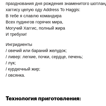
празднования дня рождения знаменитого шотландс
хаггису целую оду Address To Haggis:
В тебе я славлю командира
Всех пудингов горячих мира,
Могучий Хаггис, полный жира
И требухи!
Ингридиенты
/ овечий или бараний желудок;
/ ливер: легкие, почки, сердце, печень;
/ лук;
/ курдючный жир;
/ овсянка.
Технология приготовления: