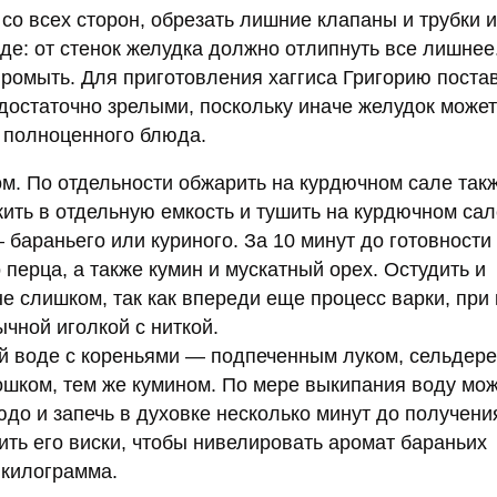
о всех сторон, обрезать лишние клапаны и трубки и
оде: от стенок желудка должно отлипнуть все лишнее
промыть. Для приготовления хаггиса Григорию поста
достаточно зрелыми, поскольку иначе желудок может
 полноценного блюда.
ом. По отдельности обжарить на курдючном сале так
жить в отдельную емкость и тушить на курдючном са
 бараньего или куриного. За 10 минут до готовности
перца, а также кумин и мускатный орех. Остудить и
е слишком, так как впереди еще процесс варки, при
чной иголкой с ниткой.
ой воде с кореньями — подпеченным луком, сельдере
шком, тем же кумином. По мере выкипания воду мо
до и запечь в духовке несколько минут до получени
лить его виски, чтобы нивелировать аромат бараньих
 килограмма.