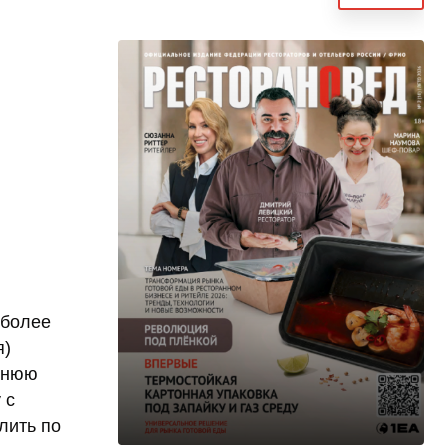
 более
я)
ишнюю
 с
лить по