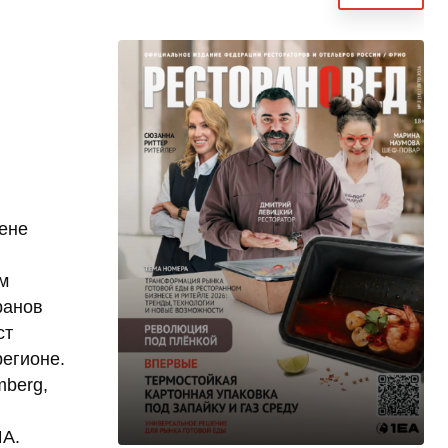
рене
м
ранов
ст
регионе.
mberg,
ША.