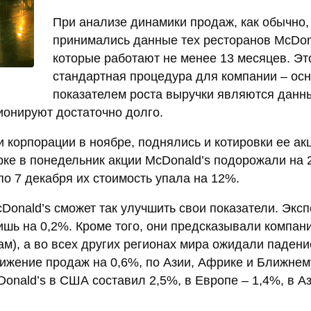
При анализе динамики продаж, как обычно, 
принимались данные тех ресторанов McDona
которые работают не менее 13 месяцев. Эт
стандартная процедура для компании – ос
показателем роста выручки являются данн
ионируют достаточно долго.
 корпорации в ноябре, поднялись и котировки ее ак
рке в понедельник акции McDonald’s подорожали на 
по 7 декабря их стоимость упала на 12%.
cDonald’s сможет так улучшить свои показатели. Экс
ишь на 0,2%. Кроме того, они предсказывали компан
ам), а во всех других регионах мира ожидали падени
ижение продаж на 0,6%, по Азии, Африке и Ближнем
Donald’s в США составил 2,5%, в Европе – 1,4%, в Аз