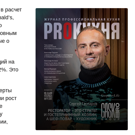
в расчет
ld’s,
о
новным
ые о
ций на
2%. Это
перты
ии рост
е
у
ии,