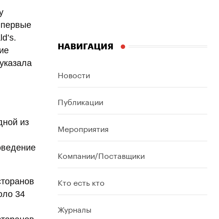
у
впервые
d’s.
НАВИГАЦИЯ
ие
 указала
Новости
Публикации
дной из
Мероприятия
оведение
Компании/Поставщики
Кто есть кто
сторанов
оло 34
Журналы