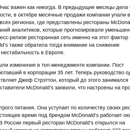
йчас важен как никогда. В предыдущие месяцы дела 
ости, в октябре месячные продажи компании упали 
 всех регионах, где представлены рестораны McDonal
даний аналитиков, которые прогнозировали уменьшен
есс-релизе ресторанная сеть именно на этот фактор
ld’s также обратила тогда внимание на снижение
 нестабильность в Европе.
шли изменения в топ-менеджменте компании. Пост
отавший в корпорации 35 лет. Теперь руководство о
твляет Джеф Стрэттон, который до этого занимался
тавители McDonald’s заявили, что настроены на пр
трого питания. Она уступает по количеству своих ре
астоящее время под брендом McDonald’s работает ок
 В России первый ресторан McDonald’s открылся на