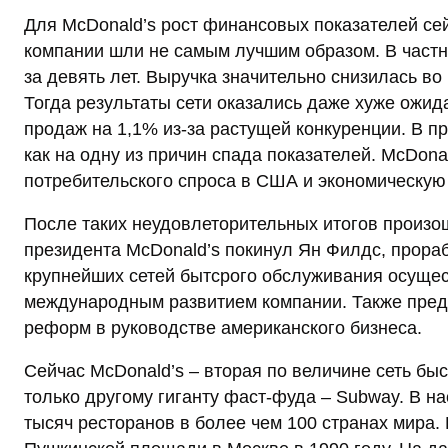
Для McDonald’s рост финансовых показателей се
компании шли не самым лучшим образом. В частн
за девять лет. Выручка значительно снизилась во
Тогда результаты сети оказались даже хуже ожи
продаж на 1,1% из-за растущей конкуренции. В пр
как на одну из причин спада показателей. McDona
потребительского спроса в США и экономическую
После таких неудовлеторительных итогов произо
президента McDonald’s покинул Ян Филдс, прораб
крупнейших сетей бытсрого обслуживания осущес
международным развитием компании. Также предс
реформ в руководстве американского бизнеса.
Сейчас McDonald’s – вторая по величине сеть быс
только другому гиганту фаст-фуда – Subway. В н
тысяч ресторанов в более чем 100 странах мира.