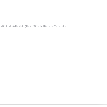
НИСА ИВАНОВА (НОВОСИБИРСК/МОСКВА)