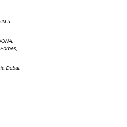
ым и
LOONA.
Forbes,
a Dubai.