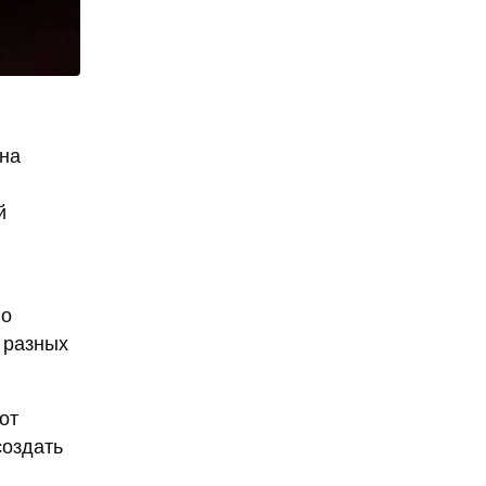
Она
й
го
 разных
от
создать