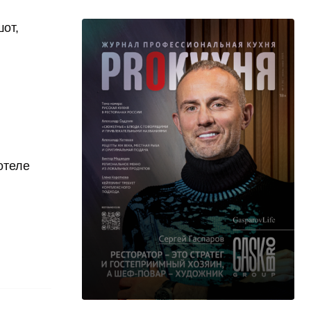
от,
отеле