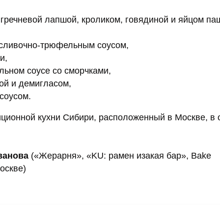
 гречневой лапшой, кроликом, говядиной и яйцом паш
 сливочно-трюфельным соусом,
и,
ьном соусе со сморчками,
ой и демигласом,
соусом.
ционной кухни Сибири, расположенный в Москве, в 
ванова
(«Жерарня», «KU: рамен изакая бар», Bake
оскве)