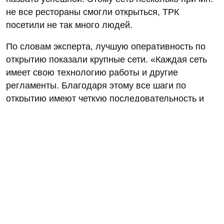
не все рестораны смогли открыться, ТРК
посетили не так много людей.
По словам эксперта, лучшую оперативность по
открытию показали крупные сети. «Каждая сеть
имеет свою технологию работы и другие
регламенты. Благодаря этому все шаги по
открытию имеют четкую последовательность и
позволяют работать как единый механизм», –
говорит он.
Также немаловажным фактором оказался и
вопрос персонала. Дело в том, что крупные сети
способны оперативно «перекинуть» работников с
одной точки на другую. В то время как
небольшим ресторанам приходится возвращать
его из отпусков или набирать заново.