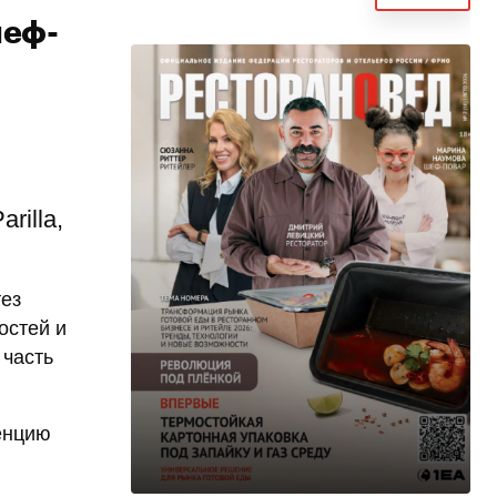
шеф-
rilla,
тез
остей и
 часть
ренцию