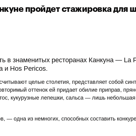
Канкуне пройдет стажировка для 
 в знаменитых ресторанах Канкуна — La Pa
a и Hos Pericos.
асчитывают целые столетия, представляет собой син
овторимый оттенок ей придает обилие приправ, прян
тос, кукурузные лепешки, сальса — лишь небольшая
ов, — одна из немногих, способных составить конку