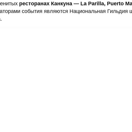
менитых
ресторанах Канкуна — La Parilla, Puerto Ma
заторами события являются Национальная Гильдия 
.