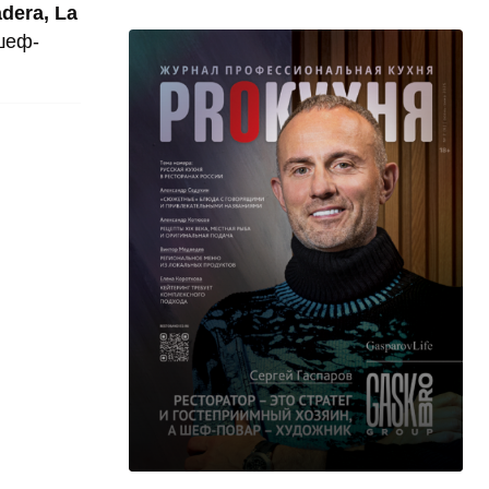
dera, La
шеф-