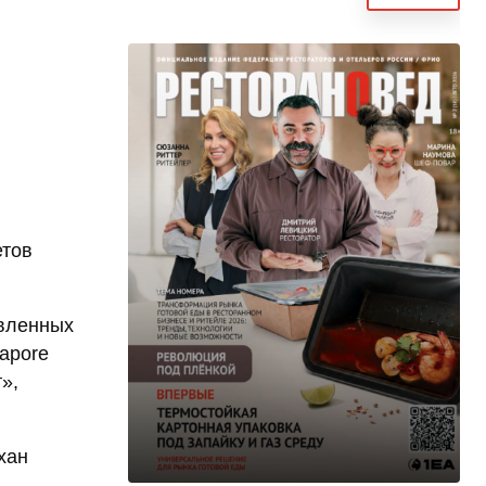
етов
авленных
gapore
»,
хан