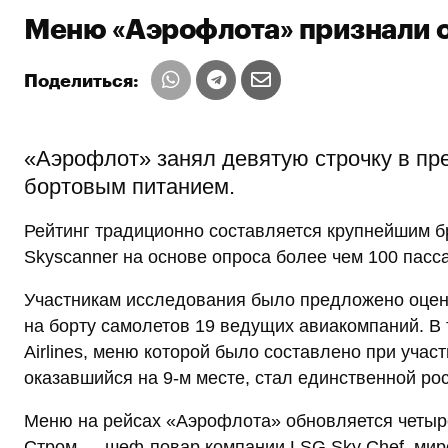
Меню «Аэрофлота» признали о
Поделиться:
«Аэрофлот» занял девятую строчку в пр
бортовым питанием.
Рейтинг традиционно составляется крупнейшим б
Skyscanner на основе опроса более чем 100 пасс
Участникам исследования было предложено оцени
на борту самолетов 19 ведущих авиакомпаний. В т
Airlines, меню которой было составлено при участ
оказавшийся на 9-м месте, стал единственной ро
Меню на рейсах «Аэрофлота» обновляется четыре 
Стром — шеф-повар компании LSG Sky Chef, миро