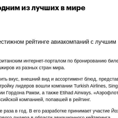
дним из лучших в мире
естижном рейтинге авиакомпаний с лучшим
ританским интернет-порталом по бронированию бил
ажиров из разных стран мира.
ть вкус, внешний вид и ассортимент блюд, предст
ройку лидеров вошли компании Turkish Airlines, Sin
ии Гордона Рамзи, а также Etihad Airways. «Аэрофлот
ссийской компанией, попавшей в рейтинг.
раза в год. В его разработке принимает участие Йо
вого лидера в области авиационного кейтеринга.