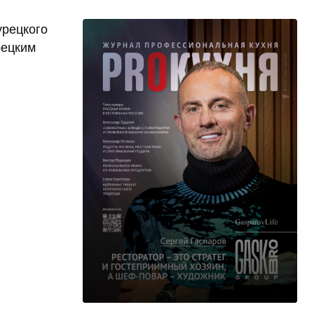
урецкого
рецким
и