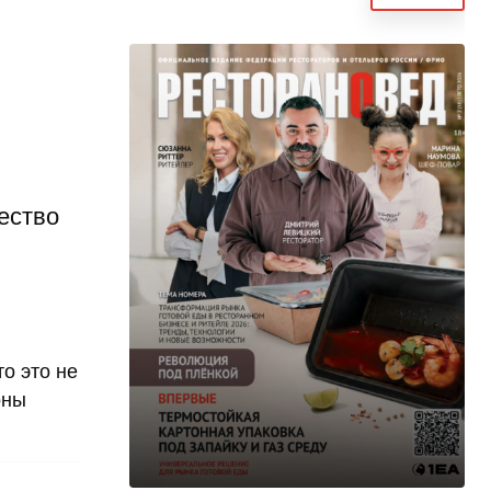
ество
о это не
оны