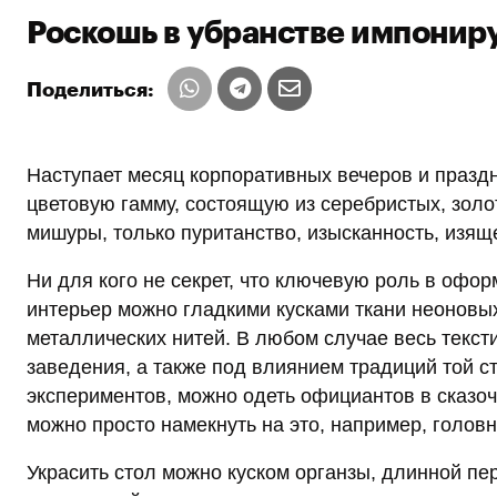
Роскошь в убранстве импониру
Поделиться:
Наступает месяц корпоративных вечеров и праздн
цветовую гамму, состоящую из серебристых, золо
мишуры, только пуританство, изысканность, изящ
Ни для кого не секрет, что ключевую роль в офо
интерьер можно гладкими кусками ткани неоновых
металлических нитей. В любом случае весь тексти
заведения, а также под влиянием традиций той с
экспериментов, можно одеть официантов в сказо
можно просто намекнуть на это, например, голов
Украсить стол можно куском органзы, длинной пер