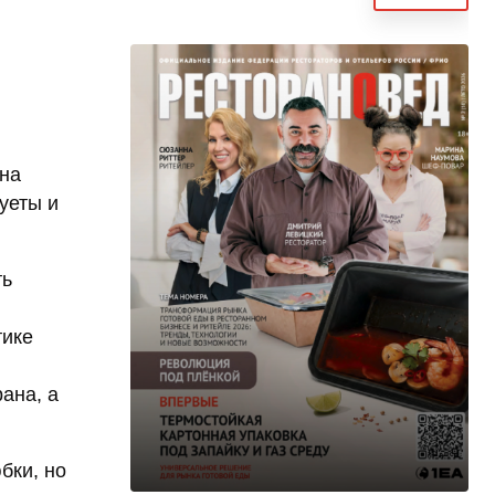
 на
уеты и
ть
тике
ана, а
бки, но