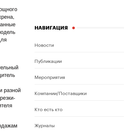
вощного
хрена,
ванные
НАВИГАЦИЯ
модель
для
Новости
Публикации
тельный
дитель
Мероприятия
и разной
Компании/Поставщики
резки-
ителя
Кто есть кто
Журналы
родажам