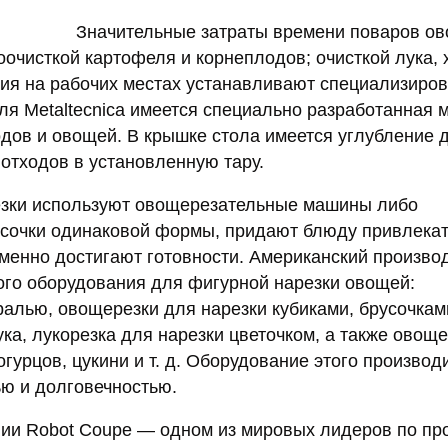
Значительные затраты времени поваров о
очисткой картофеля и корнеплодов; очисткой лука, 
ения на рабочих местах устанавливают специализиро
ля Metaltecnica имеется специально разработанная 
одов и овощей. В крышке стола имеется углубление 
отходов в установленную тару.
езки используют овощерезательные машины либо
усочки одинаковой формы, придают блюду привлека
еменно достигают готовности. Американский произво
ого оборудования для фигурной нарезки овощей:
ралью, овощерезки для нарезки кубиками, брусочкам
ка, лукорезка для нарезки цветочком, а также овоще
гурцов, цукини и т. д. Оборудование этого производ
ью и долговечностью.
ании Robot Coupe — одном из мировых лидеров по п