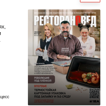
ях,
и
.
оцесс