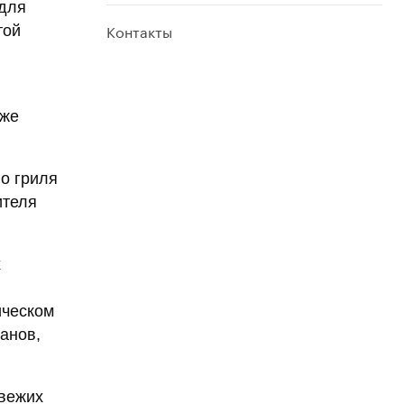
 для
Контакты
той
кже
о гриля
ителя
x
ическом
ранов,
свежих