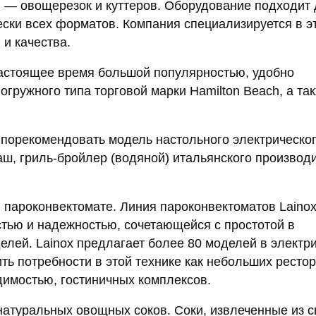
и — овощерезок и куттеров. Оборудование подходит
ески всех форматов. Компания специализируется в э
и качества.
настоящее время большой популярностью, удобно
гружного типа торговой марки Hamilton Beach, а та
 порекомендовать модель настольного электрическог
маш, гриль-бройлер (водяной) итальянского производ
 пароконвектомате. Линия пароконвектоматов Laino
стью и надежностью, сочетающейся с простотой в
елей. Lainox предлагает более 80 моделей в электр
ть потребности в этой технике как небольших ресто
димостью, гостиничных комплексов.
натуральных овощных соков. Соки, извлеченные из 