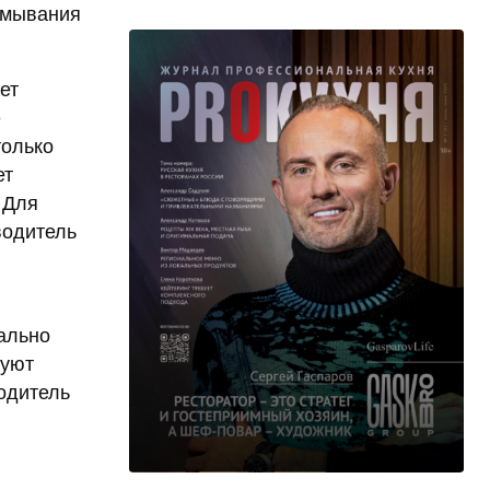
ромывания
ет
е
только
ет
 Для
водитель
ально
зуют
одитель