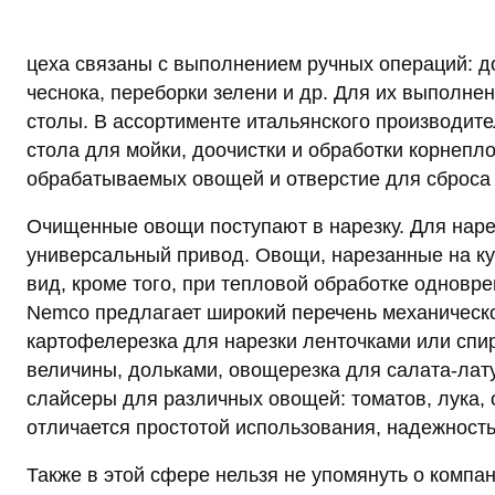
цеха связаны с выполнением ручных операций: до
чеснока, переборки зелени и др. Для их выполн
столы. В ассортименте итальянского производите
стола для мойки, доочистки и обработки корнепл
обрабатываемых овощей и отверстие для сброса 
Очищенные овощи поступают в нарезку. Для нар
универсальный привод. Овощи, нарезанные на к
вид, кроме того, при тепловой обработке одновр
Nemco предлагает широкий перечень механическ
картофелерезка для нарезки ленточками или спи
величины, дольками, овощерезка для салата-лату
слайсеры для различных овощей: томатов, лука, о
отличается простотой использования, надежност
Также в этой сфере нельзя не упомянуть о комп