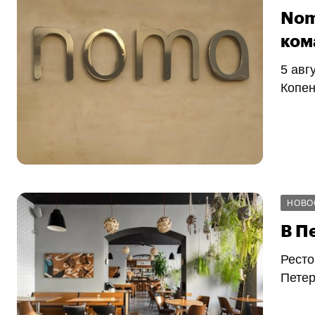
Nom
ком
5 авг
Копен
НОВО
В П
Рест
Петер