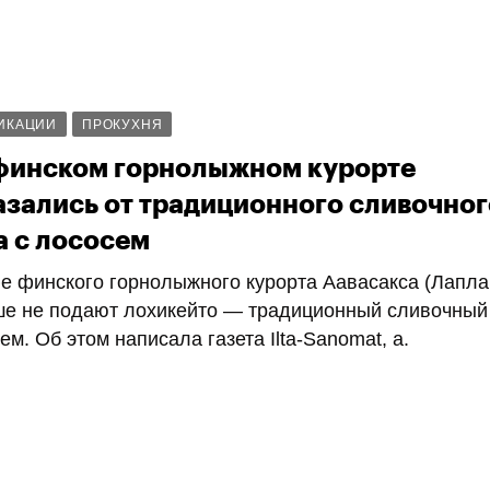
ИКАЦИИ
ПРОКУХНЯ
финском горнолыжном курорте
азались от традиционного сливочног
а с лососем
е финского горнолыжного курорта Аавасакса (Лапла
е не подают лохикейто — традиционный сливочный 
ем. Об этом написала газета Ilta-Sanomat, а.