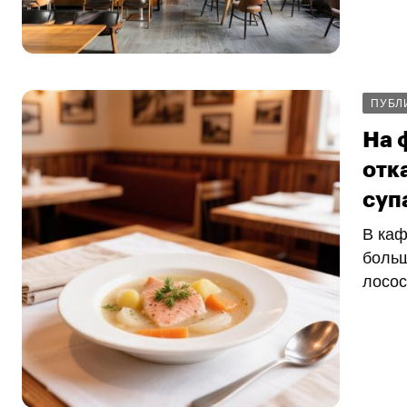
ПУБЛ
На 
отк
суп
В каф
больш
лосос