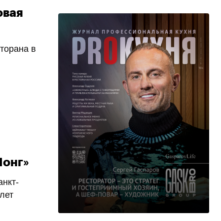
овая
сторана в
Понг»
анкт-
 лет