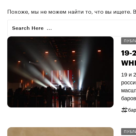
Похоже, мы не можем найти то, что вы ищете. 
ПУБЛ
19-
WHE
19 и 
росси
масшт
баров
бар
ПУБЛ