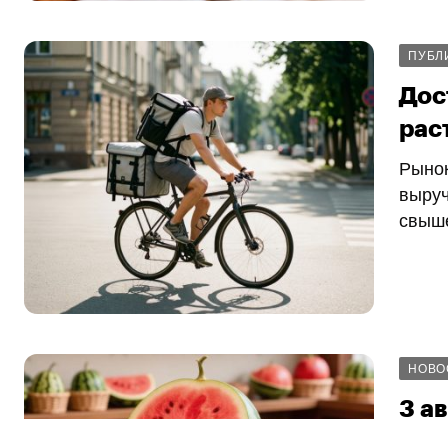
ПУБЛ
Дос
рас
Рынок
выруч
свыше
НОВО
3 а
«На