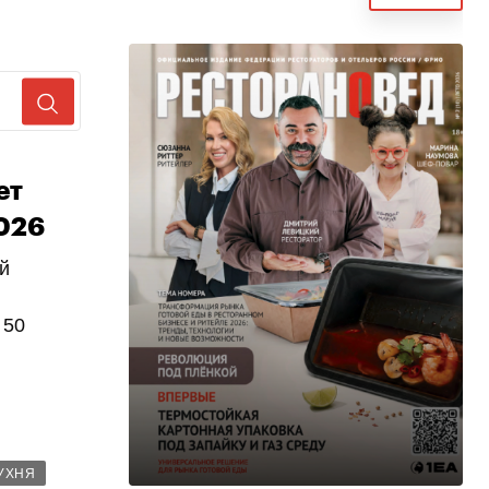
ет
026
й
 50
УХНЯ