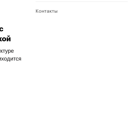
Контакты
с
кой
ктуре
иходится