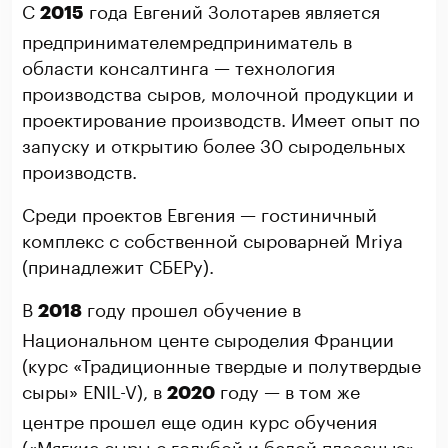
С
года Евгений Золотарев является
2015
предпринимателемредприниматель в
области консалтинга — технология
производства сыров, молочной продукции и
проектирование производств. Имеет опыт по
запуску и открытию более 30 сыродельных
производств.
Среди проектов Евгения — гостиничный
комплекс с собственной сыроварней Mriya
(принадлежит СБЕРу).
В
году прошел обучение в
2018
Национальном центе сыроделия Франции
(курс «Традиционные твердые и полутвердые
сыры» ENIL-V), в
году — в том же
2020
центре прошел еще один курс обучения
(«Мягкие сыры с голубой и белой плесенью»