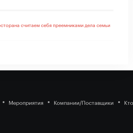
есторана считаем себя преемниками дела семьи
Мероприятия
Компании/Поставщики
Кто