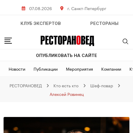
Skip
07.08.2026
г. Санкт-Петербург
to
content
КЛУБ ЭКСПЕРТОВ
РЕСТОРАНЫ
ОПУБЛИКОВАТЬ НА САЙТЕ
Новости
Публикации
Мероприятия
Компании
К
РЕСТОРАНОВЕД
Кто есть кто
Шеф-повар
Алексей Ровинец