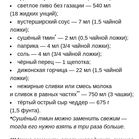
светлое пиво без газации — 540 мл
(18 жидких унций);
вустерширский соус — 7 мл (1,5 чайной
ложки);
*
сушёный тмин
— 2 мл (0,5 чайной ложки);
паприка — 4 мл (3/4 чайной ложки);
соль — 4 мл (3/4 чайной ложки);
чёрный перец — 1 щепотка;
дижонская горчица — 22 мл (1,5 чайной
ложки);
нежирные сливки или cмесь молока
**
и сливок в равных частях
— 750 мл (3 чашки);
тёртый острый сыр чеддер — 675 г
(1,5 фунта).
*
Сушёный тмин можно заменить свежим —
тогда его нужно взять в три раза больше.