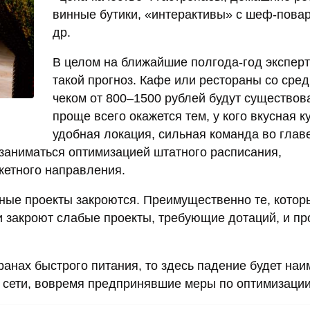
винные бутики, «интерактивы» с шеф-пова
др.
В целом на ближайшие полгода-год экспер
такой прогноз. Кафе или рестораны со сре
чеком от 800–1500 рублей будут существова
проще всего окажется тем, у кого вкусная к
удобная локация, сильная команда во главе
заниматься оптимизацией штатного расписания,
кетного направления.
чные проекты закроются. Преимущественно те, котор
 закроют слабые проекты, требующие дотаций, и п
ранах быстрого питания, то здесь падение будет на
ь сети, вовремя предпринявшие меры по оптимизации