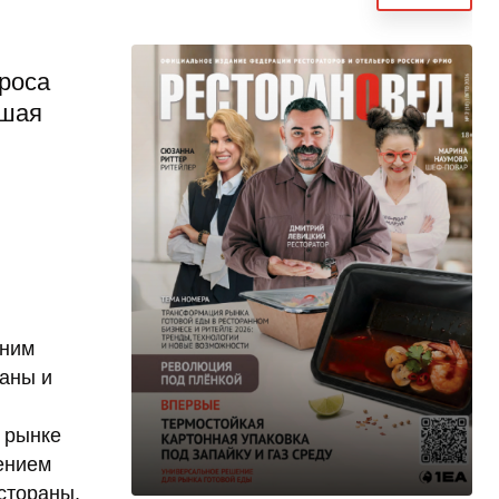
роса
ьшая
дним
раны и
 рынке
ением
стораны,