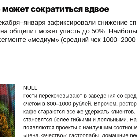
 может сократиться вдвое
декабря–января зафиксировали снижение сп
с на общепит может упасть до 50%. Наибол
сегменте «медиум» (средний чек 1000–2000
NULL
Гости перекочевывают в заведения со сре
счетом в 800–1000 рублей. Впрочем, ресто
кафе стараются все же удержать клиентов,
становятся более гибкими и лояльными. На
появляются проекты с наилучшим соотнош
«цена-качество»: гастропабы, домашние ре