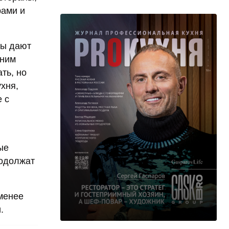
рами и
ты дают
дним
ть, но
ухня,
 с
ые
родолжат
именее
.