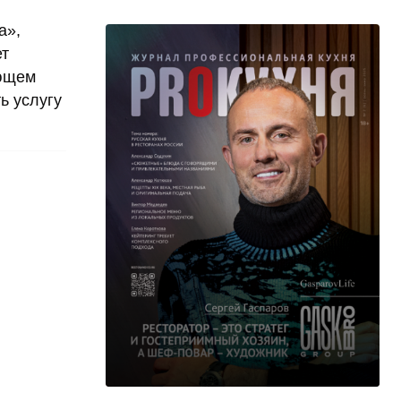
а»,
ет
ующем
ь услугу