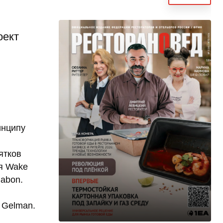
оект
инципу
ятков
ня Wake
nabon.
– Gelman.