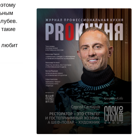
оэтому
льным
олубев.
 такие
о любит