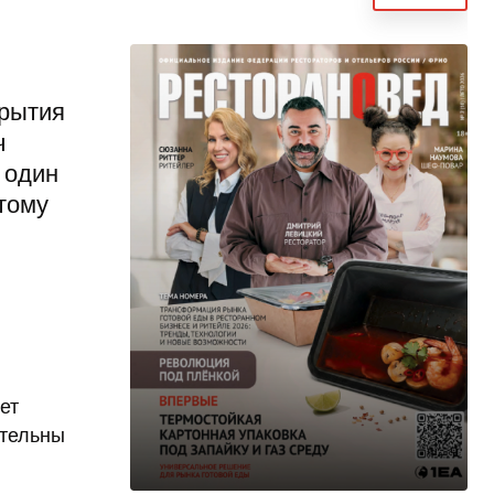
крытия
ч
 один
тому
ет
ательны