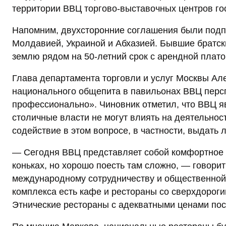
территории ВВЦ торгово-выставочных центров го
Напомним, двухсторонние соглашения были подпи
Молдавией, Украиной и Абхазией. Бывшие братск
землю рядом на 50-летний срок с арендной платой
Глава департамента торговли и услуг Москвы Ал
национального общепита в павильонах ВВЦ персп
профессионально». Чиновник отметил, что ВВЦ я
столичные власти не могут влиять на деятельност
содействие в этом вопросе, в частности, выдать 
— Сегодня ВВЦ представляет собой комфортное м
коньках, но хорошо поесть там сложно, — говор
международному сотрудничеству и общественной
комплекса есть кафе и рестораны со сверхдороги
Этнические рестораны с адекватными ценами по