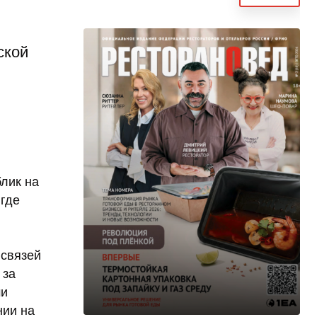
ской
лик на
 где
 связей
 за
ми
нии на