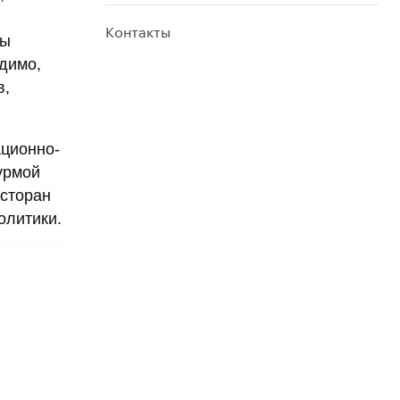
Контакты
ны
одимо,
в,
ационно-
урмой
есторан
олитики.