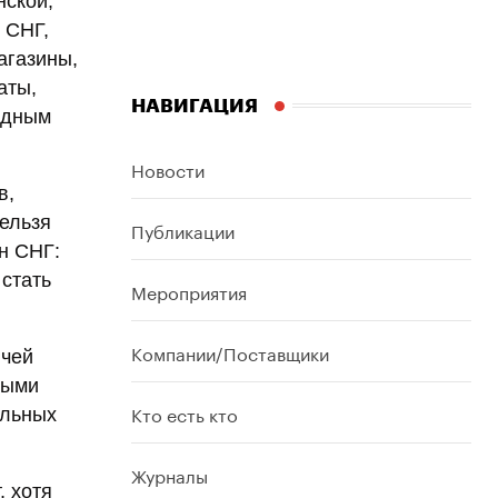
нской,
 СНГ,
агазины,
аты,
НАВИГАЦИЯ
одным
Новости
в,
ельзя
Публикации
ан СНГ:
 стать
Мероприятия
Компании/Поставщики
ичей
выми
Кто есть кто
альных
Журналы
, хотя