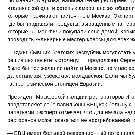
По мнению Маркова, национальные рестораны буду
итальянской еды и сетевых американских общепи
которые проживают постоянно в Москве. Эксперт 
где бы продавали продукты, выращенные на терр
которые бы москвичи покупали себе домой. Кром
проводить кулинарные мастер-классы для всех 
— Кухни бывших братских республик могут стать
решивших посетить столицу, — продолжает Серге
было бы при желании найти в Москве, но у нас ест
дагестанская, узбекская, молдавская. Если мы бу
гастрономической столицей Евразии.
Президент Московской гильдии рестораторов Игор
представляет себе павильоны ВВЦ как большую 
палатками. Эксперт отмечает, что для начала на
ресторанов может оказаться не востребованной 
— ВВЦ имеет большой рекреационный потенциал, 