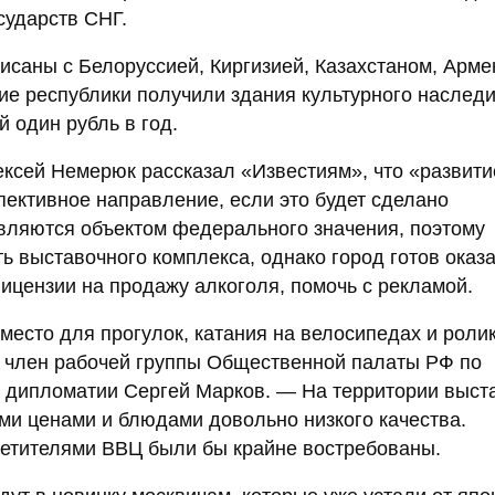
сударств СНГ.
саны с Белоруссией, Киргизией, Казахстаном, Арме
ие республики получили здания культурного наследи
 один рубль в год.
ексей Немерюк рассказал «Известиям», что «развити
ективное направление, если это будет сделано
вляются объектом федерального значения, поэтому
ь выставочного комплекса, однако город готов оказ
лицензии на продажу алкоголя, помочь с рекламой.
есто для прогулок, катания на велосипедах и роли
ит член рабочей группы Общественной палаты РФ по
 дипломатии Сергей Марков. — На территории выст
ми ценами и блюдами довольно низкого качества.
сетителями ВВЦ были бы крайне востребованы.