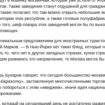
т в новинку москвичам, которые уже устали от япо
тов. Также заведения станут отдушиной для граждан
также полагает, что там можно открыть небольшие м
итории этих республик, а также готовые полуфабрик
е того, шеф-повара этих заведений могли бы по вых
желающих.
 уникальным предложением для иностранных туристо
й Марков. — В Нью-Йорке нет таких блюд, которые н
ь то, чего нет в других западных странах, кухни стр
дем развивать это направление, то Москва могла бы
ь Бухаров говорит, что сегодня большинство москв
«барахолку», заставленную многочисленными торго
до побороться с этим «имиджем», иначе идея национ
горожанами.
который на сегодняшний день не достаточно развит