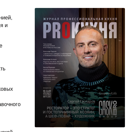
нией,
я и
е
ать
ковых
авочного