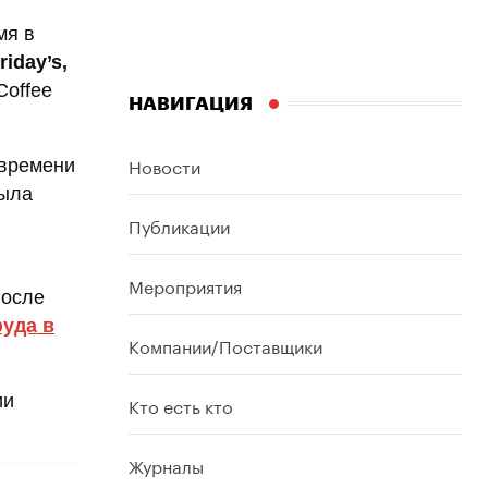
мя в
Friday’s,
Coffee
НАВИГАЦИЯ
Новости
 времени
была
Публикации
Мероприятия
после
уда в
Компании/Поставщики
ии
Кто есть кто
Журналы