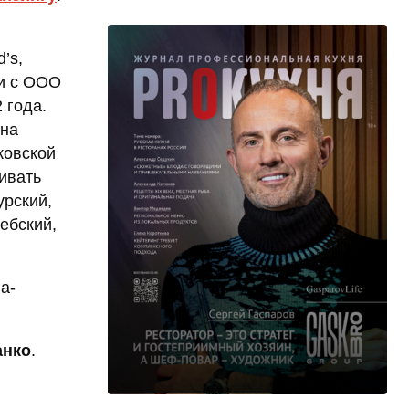
’s,
ии с ООО
 года.
на
ковской
ивать
урский,
ебский,
а-
анко
.