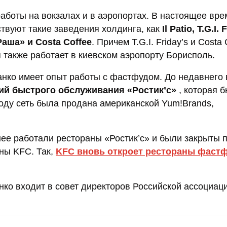
аботы на вокзалах и в аэропортах. В настоящее вре
твуют такие заведения холдинга, как
Il Patio, T.G.I. 
аша» и Costa Coffee
. Причем T.G.I. Friday’s и Costa 
 также работает в киевском аэропорту Борисполь.
анко имеет опыт работы с фастфудом. До недавнего
ий быстрого обслуживания «Ростик’c»
, которая 
оду сеть была продана американской Yum!Brands,
анее работали рестораны «Ростик’c» и были закрыты 
ны KFC. Так,
KFC вновь откроет рестораны фастф
ко входит в совет директоров Российской ассоциац