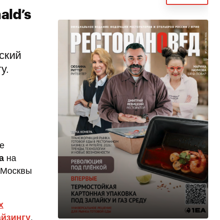
ald’s
ский
у.
е
а
на
 Москвы
х
айзингу
.