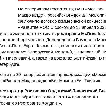
По материалам Роспатента, ЗАО «Москва-
Макдоналдс», российская «дочка» McDonald
заключило договор коммерческой концесс
«Развитие РОСТ» сроком до 15 апреля 2032
чило возможность открывать
рестораны McDonald’s
опортов Шереметьево, Домодедово и Внуково в Мос
Санкт-Петербурге. Кроме того, компания сможет разв
х вокзалах: Белорусский, Рижский, Савеловский, К
 и Павелецкий, а также на вокзалах Балтийский, Вит
етербурге.
очти на 30 товарных знаков, принадлежащих «Москв
, «Роналд Макдоналд», «Биг Мак» и «Биг Тейсти».
ресторатор Ростислав Ордовский-Танаевский Бл
редине декабря 2011 года и на 10% принадлежит
осинтер Ресторантс Холдинг».