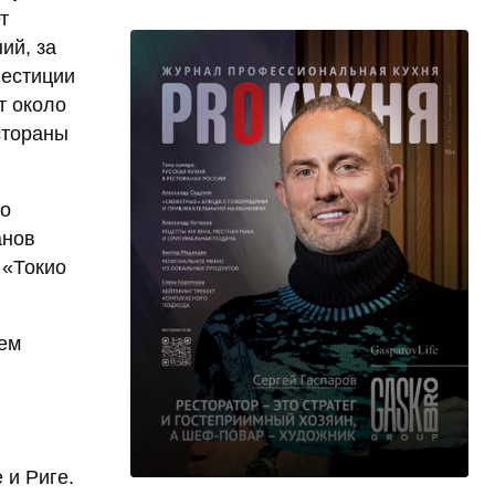
т
ий, за
вестиции
т около
стораны
го
анов
 «Токио
щем
 и Риге.