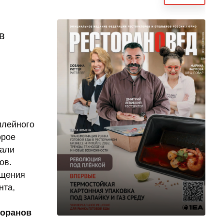
в
илейного
орое
чали
ов.
ещения
нта,
торанов