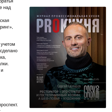
братья
е над
ская
ринг»,
 учетом
 сделано
ка,
пки.
 и
роспект.
т