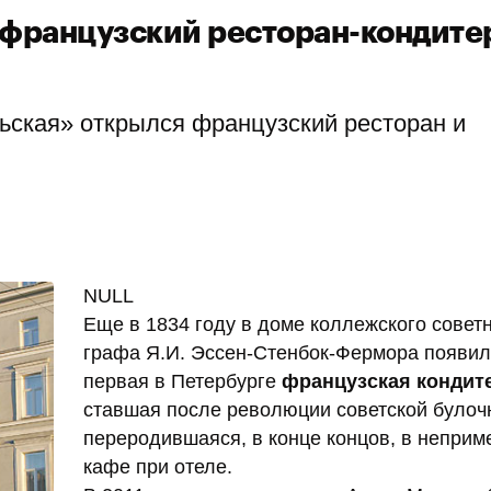
 французский ресторан-кондите
рьская» открылся французский ресторан и
NULL
Еще в 1834 году в доме коллежского совет
графа Я.И. Эссен-Стенбок-Фермора появил
первая в Петербурге
французская кондит
ставшая после революции советской булоч
переродившаяся, в конце концов, в неприм
кафе при отеле.