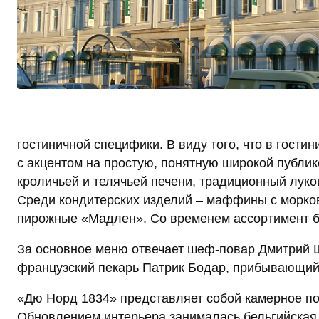
гостиничной специфики. В виду того, что в гост
с акцентом на простую, понятную широкой публике 
кроличьей и телячьей печени, традиционный луков
Среди кондитерских изделий – маффины с морков
пирожные «Мадлен». Со временем ассортимент б
За основное меню отвечает шеф-повар Дмитрий Щ
французский пекарь Патрик Бодар, прибывающий 
«Дю Норд 1834» представляет собой камерное по
Обновлением интерьера занималась бельгийская с