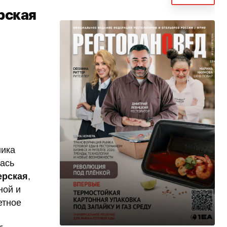
рская
ника
ась
ерская
,
ной и
етное