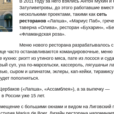
В 2011 году за него взялись Антон Мухин и 
Затуливетровы, до этого работавшие вмест
несколькими проектами, такими как
сеть
ресторанов
«Лапша», «Мариус Паб», грече
таверна «Олива», ресторан «Бухарин», «Бе
«Фламандская роза».
Меню нового ресторана разрабатывалось с
инице часто останавливаются командировочные, меню
кухню: риэтт из утиного мяса, пате из лосося и суда
ый суп, уха по-марсельски, кассероль, лягушачьи ла
ью, сыром и шпинатом, эклеры, кап-кейки, тирамису
удет пополняться.
ербаков («Лапша», «Ассамблея»), а за выпечку —
в России уже 15 лет.
мещение с большими окнами и видом на Лиговский п
тудия Marius de Boer. Дизайн ресторана напоминае