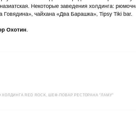
паназиатская. Некоторые заведения холдинга: рюмочн
 Говядина», чайхана «Два Барашка», Tipsy Tiki bar.
ор Охотин
.
 ХОЛДИНГА RED ROCK, ШЕФ-ПОВАР РЕСТОРАНА "ЛАМУ"