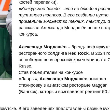
костей перепелки).
«Конкурсное блюдо – это не блюдо в рест
тут много нюансов. В его создании нужно
применить множество техник, текстур, 
рассказал Александр Мордашёв после по
конкурса.
Александр Мордашёв
– бренд-шеф иркутс
ресторанного холдинга
Red Rock
. В 2024 г
он победил во всероссийском чемпионате Ch
Russe.
Став победителем на конкурсе
«Лавры»,
Александр Мордашёв
выиграл
стажировку в азиатском ресторане Gaggan
(Бангкок), который возглавляет рейтинг 50
ркутске. В его заведениях представлены разные кух