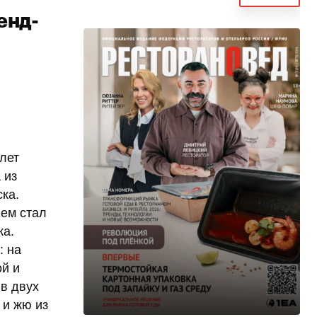
енд-
лет
 из
ска.
лем стал
ка.
: на
ой и
 в двух
 и жю из