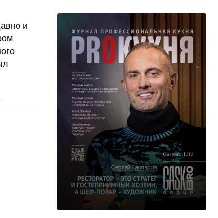
давно и
ром
ного
ыл
.