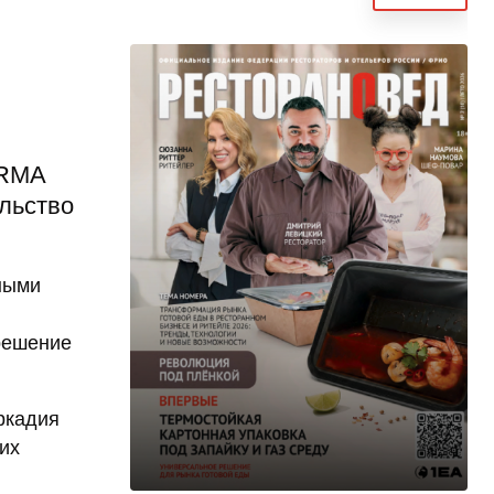
URMA
ельство
чными
 решение
ркадия
их