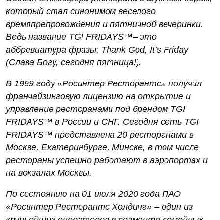
который стал синонимом веселого
времяпрепровождения и пятничной вечеринки.
Ведь название TGI FRIDAYS™️– это
аббревиатура фразы: Thank God, It’s Friday
(Слава Богу, сегодня пятница!).
В 1999 году «Росинтер Ресторантс» получил
франчайзинговую лицензию на открытие и
управление ресторанами под брендом TGI
FRIDAYS™️ в России и СНГ. Сегодня сеть TGI
FRIDAYS™️ представлена 20 ресторанами в
Москве, Екатеринбурге, Минске, в том числе
рестораны успешно работают в аэропортах и
на вокзалах Москвы.
По состоянию на 01 июля 2020 года ПАО
«Росинтер Ресторантс Холдинг» – один из
крупнейших операторов в сегменте семейных