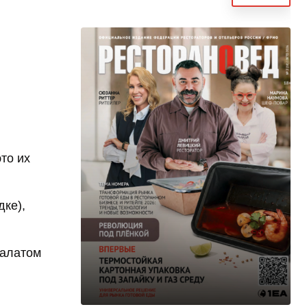
то их
дке),
салатом