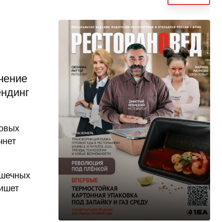
чение
ендинг
новых
чнет
ышечных
пишет