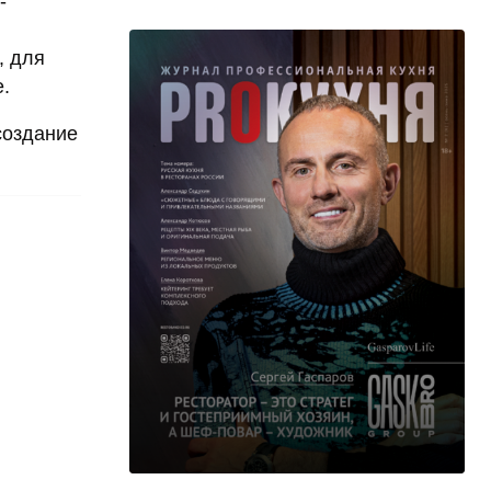
-
, для
.
создание