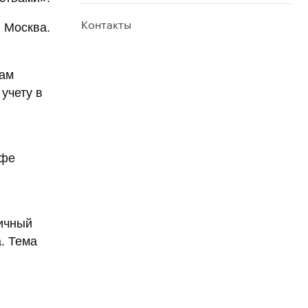
Контакты
. Москва.
гам
учету в
афе
ничный
а. Тема