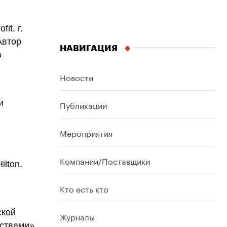
it, г.
Автор
НАВИГАЦИЯ
в
Новости
и
Публикации
Мероприятия
Компании/Поставщики
lton,
Кто есть кто
ской
Журналы
ствами».