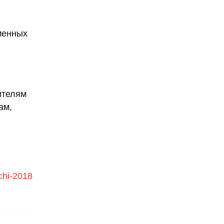
менных
ителям
ам,
ochi-2018