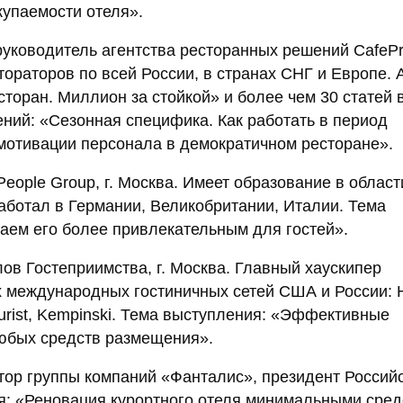
купаемости отеля».
ководитель агентства ресторанных решений CafeProf
ораторов по всей России, в странах СНГ и Европе. 
торан. Миллион за стойкой» и более чем 30 статей 
ний: «Сезонная специфика. Как работать в период
мотивации персонала в демократичном ресторане».
eople Group, г. Москва. Имеет образование в област
аботал в Германии, Великобритании, Италии. Тема
аем его более привлекательным для гостей».
в Гостеприимства, г. Москва. Главный хаускипер
 международных гостиничных сетей США и России: Hi
ntourist, Kempinski. Тема выступления: «Эффективные
любых средств размещения».
тор группы компаний «Фанталис», президент Россий
я: «Реновация курортного отеля минимальными сред