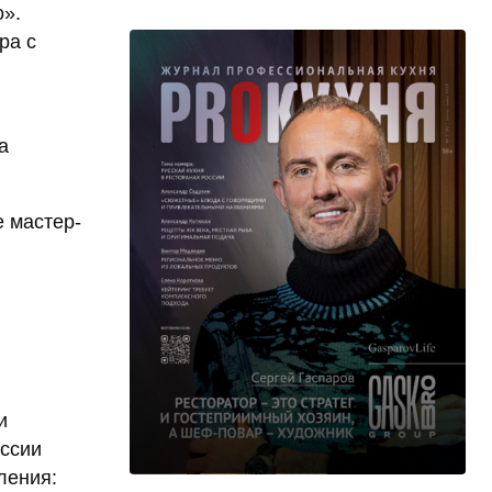
о».
ра с
а
 мастер-
и
оссии
пления: