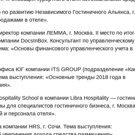
 по развитию Независимого Гостиничного Альянса, г
одажами в отеле».
ректор компании ЛЕММА, г. Москва. II место по ито
компании DocsInBox. Консультант по управленческому 
Тема: «Основы финансового управленческого учета в
 офиса ЮГ компании ITS GROUP (подразделение «К
Тема выступления: «Основные тренды 2018 года в
ния».
pitality School в компании Libra Hospitality — гости
ы для специалистов гостиничного бизнеса, г. Москв
 и персонала отеля».
компании HRS, г. Сочи. Тема выступления:
б увеличения дохода средства размещения».