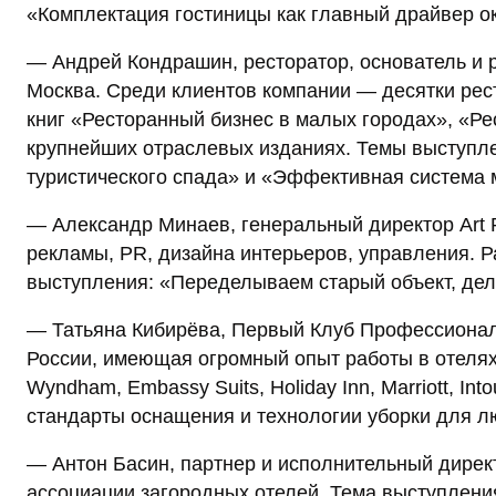
«Комплектация гостиницы как главный драйвер о
— Андрей Кондрашин, ресторатор, основатель и ру
Москва. Среди клиентов компании — десятки рест
книг «Ресторанный бизнес в малых городах», «Рес
крупнейших отраслевых изданиях. Темы выступле
туристического спада» и «Эффективная система 
— Александр Минаев, генеральный директор Art P
рекламы, PR, дизайна интерьеров, управления. Р
выступления: «Переделываем старый объект, дел
— Татьяна Кибирёва, Первый Клуб Профессионало
России, имеющая огромный опыт работы в отелях
Wyndham, Embassy Suits, Holiday Inn, Marriott, I
стандарты оснащения и технологии уборки для 
— Антон Басин, партнер и исполнительный дирек
ассоциации загородных отелей. Тема выступлени