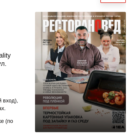
lity
ул.
 вход),
ах.
е (по