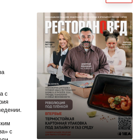
ра
а с
фия
ведении.
ским
за» с
оли