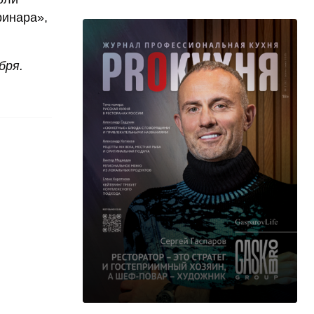
ринара»,
бря.