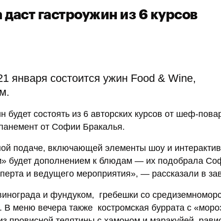
аст гастроужин из 6 курсов
1 января состоится ужин Food & Wine,
ом.
н будет состоять из 6 авторских курсов от шеф-пова
мпанемент от Софии Бракалья.
ой подаче, включающей элементы шоу и интерактив
им» будет дополнением к блюдам — их подобрала Со
сперта и ведущего мероприятия», — рассказали в за
 винограда и фундуком, гребешки со средиземномор
 В меню вечера также костромская буррата с «моро
 из провисной телятины с хамоном и маракуйей, рави