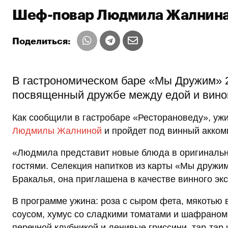
Шеф-повар Людмила Жалнина д
Поделиться:
В гастрономическом баре «Мы Дружим» 2
посвященный дружбе между едой и вин
Как сообщили в гастробаре «Ресторановеду», ужи
Людмилы Жалниной
и пройдет под винный акко
«Людмила представит новые блюда в оригинальн
гостями. Селекция напитков из карты «Мы друж
Бракалья, она приглашена в качестве винного эк
В программе ужина: роза с сыром фета, мякотью
соусом, хумус со сладкими томатами и шафраном.
перечной клубникой и ленивые гриссини, тар-тар